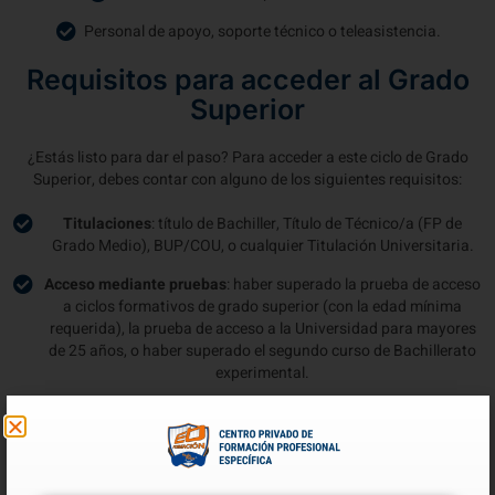
Personal de apoyo, soporte técnico o teleasistencia.
Requisitos para acceder al Grado
Superior
¿Estás listo para dar el paso? Para acceder a este ciclo de Grado
Superior, debes contar con alguno de los siguientes requisitos:
Titulaciones
: título de Bachiller, Título de Técnico/a (FP de
Grado Medio), BUP/COU, o cualquier Titulación Universitaria.
Acceso mediante pruebas
: haber superado la prueba de acceso
a ciclos formativos de grado superior (con la edad mínima
requerida), la prueba de acceso a la Universidad para mayores
de 25 años, o haber superado el segundo curso de Bachillerato
experimental.