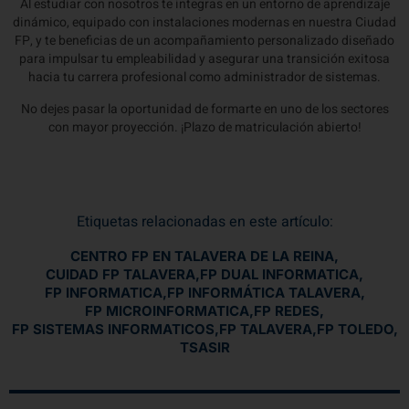
Al estudiar con nosotros te integras en un entorno de aprendizaje
dinámico, equipado con instalaciones modernas en nuestra Ciudad
FP, y te beneficias de un acompañamiento personalizado diseñado
para impulsar tu empleabilidad y asegurar una transición exitosa
hacia tu carrera profesional como administrador de sistemas.
No dejes pasar la oportunidad de formarte en uno de los sectores
con mayor proyección. ¡Plazo de matriculación abierto!
Etiquetas relacionadas en este artículo:
CENTRO FP EN TALAVERA DE LA REINA
,
CUIDAD FP TALAVERA
,
FP DUAL INFORMATICA
,
FP INFORMATICA
,
FP INFORMÁTICA TALAVERA
,
FP MICROINFORMATICA
,
FP REDES
,
FP SISTEMAS INFORMATICOS
,
FP TALAVERA
,
FP TOLEDO
,
TSASIR