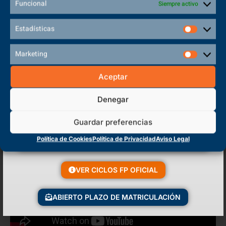
Funcional
Siempre activo
Actividades Formativas
Estadísticas
Marketing
Aceptar
Denegar
Guardar preferencias
Política de Cookies
Política de Privacidad
Aviso Legal
VER CICLOS FP OFICIAL
ABIERTO PLAZO DE MATRICULACIÓN