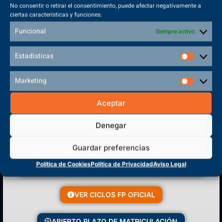
No consentir o retirar el consentimiento, puede afectar negativamente a
ciertas características y funciones.
Funcional
Siempre activo
Estadísticas
Marketing
(+34) 925 68 38 67
Teléfono de Contacto
Aceptar
Denegar
Guardar preferencias
Matriculación Abierta
Política de Cookies
Política de Privacidad
Aviso Legal
¡Reserva tu plaza ahora!
VER CICLOS FP OFICIAL
ABIERTO PLAZO DE MATRICULACIÓN