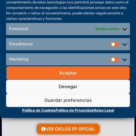
consentimiento de estas tecnologías nos permitirá procesar datos como el
comportamiento de navegación o las identificaciones únicas en este sitio.
No consentir o retirar el consentimiento, puede afectar negativamente a
ciertas características y funciones.
Sede Principal
Funcional
Siempre activo
Polígono Sector VI, 45683, Cazalegas - Toledo
Estadísticas
Marketing
CENTRO DE FORMACIÓN
Aceptar
PROFESIONAL
Denegar
Guardar preferencias
Política de Cookies
Política de Privacidad
Aviso Legal
VER CICLOS FP OFICIAL