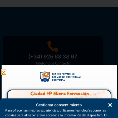
(+34) 925 68 38 67
Teléfono de Contacto
Matriculación Abierta
¡Reserva tu plaza ahora!
Gestionar consentimiento
Para ofrecer las mejores experiencias, utilizamos tecnologías como las
cookies para almacenar y/o acceder a la información del dispositivo. El