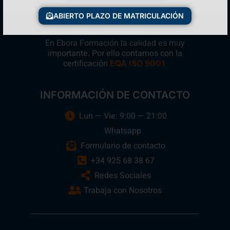
ABIERTO PLAZO DE MATRICULACIÓN
En Ebora Formación la calidad es muy
importante. Por ello contamos con la
certificación
.
EQA ISO 9001
INFORMACIÓN DE CONTACTO
Lun — Vie: 9:00 — 21:00
Whatsapp
Formulario de contacto
+34 925 68 38 67
Redes Sociales
Trabaja con Nosotros