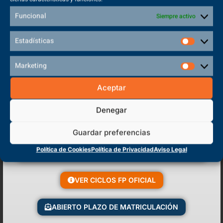
Optatividad
(80 Horas)
Funcional
Siempre activo
Proyecto intermodular para de acondicionamiento físico
Estadísticas
(55 Horas)
Marketing
Aceptar
Denegar
Guardar preferencias
Política de Cookies
Política de Privacidad
Aviso Legal
Técnico Superior en
VER CICLOS FP OFICIAL
Acondicionamiento Físico
ABIERTO PLAZO DE MATRICULACIÓN