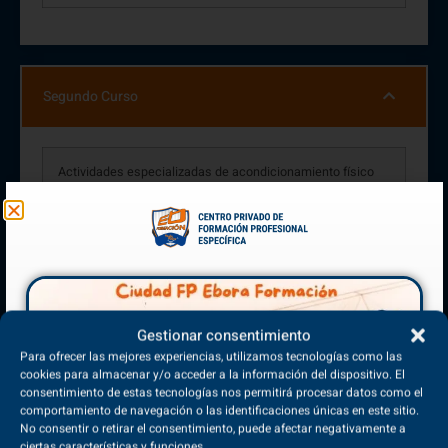
Segundo Curso
Actividades especializadas de acondicionamiento físico
con soporte musical
(315 Horas)
Técnicas de hidrocinesia
(220 Horas)
Control postural, bienestar y mantenimiento funcional
Gestionar consentimiento
(330 Horas)
Para ofrecer las mejores experiencias, utilizamos tecnologías como las
cookies para almacenar y/o acceder a la información del dispositivo. El
Itinerario personal para la empleabilidad II
consentimiento de estas tecnologías nos permitirá procesar datos como el
(60 Horas)
comportamiento de navegación o las identificaciones únicas en este sitio.
No consentir o retirar el consentimiento, puede afectar negativamente a
ciertas características y funciones.