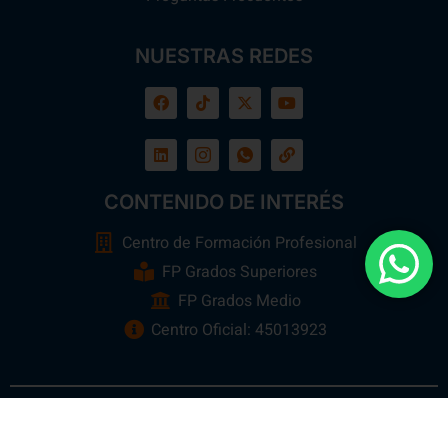
NUESTRAS REDES
CONTENIDO DE INTERÉS
Centro de Formación Profesional
FP Grados Superiores
FP Grados Medio
Centro Oficial: 45013923
Ebora Formación
Todos los Derechos Reservados 2026 ©