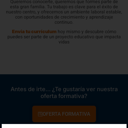
Queremos conocerte, queremos que formes parte de
esta gran familia. Tu trabajo es clave para el éxito de
nuestro centro, y ofrecemos un ambiente laboral estable,
con oportunidades de crecimiento y aprendizaje
continuo.
hoy mismo y descubre cómo
Envía tu currículum
puedes ser parte de un proyecto educativo que impacta
vidas
Antes de irte… ¿Te gustaría ver nuestra
oferta formativa?
OFERTA FORMATIVA