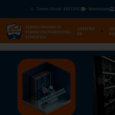
Centro Oficial: 45013923
Matricúlate
CENTRO
OF
FP
FO