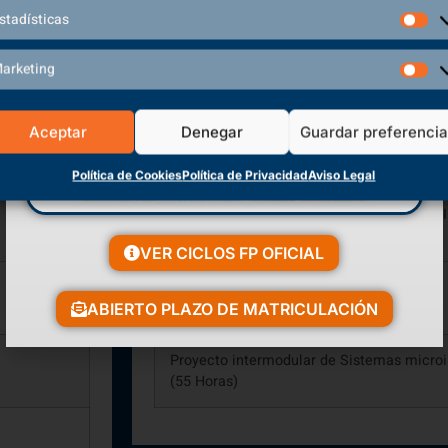
(223 Horas)
stadísticas
Seguridad informática
arketing
(167 Horas)
Aceptar
Denegar
Guardar preferenci
Servicios en red
(205 Horas)
Política de Cookies
Política de Privacidad
Aviso Legal
Itinerario personal para la empleabilidad II
(60 Horas)
VER CICLOS FP OFICIAL
Optatividad
(80 Horas)
ABIERTO PLAZO DE MATRICULACIÓN
Proyecto intermodular de Sistemas microi
(55 Horas)