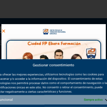
ignaturas TSMR
an de Formación
Gestionar consentimiento
Segundo Curso
a ofrecer las mejores experiencias, utilizamos tecnologías como las cookies para
acenar y/o acceder a la información del dispositivo. El consentimiento de estas
nologías nos permitirá procesar datos como el comportamiento de navegación o l
ntificaciones únicas en este sitio. No consentir o retirar el consentimiento, puede
Aplicaciones ofimáticas
ctar negativamente a ciertas características y funciones.
(270 Horas)
uncional
Siempre activo
Sistemas operativos en red