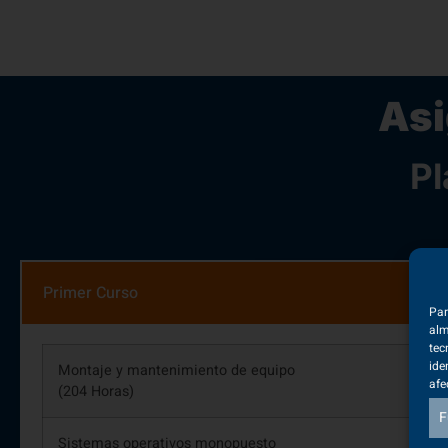
As
Pl
Primer Curso
Par
alm
tec
ide
Montaje y mantenimiento de equipo
afe
(204 Horas)
F
Sistemas operativos monopuesto