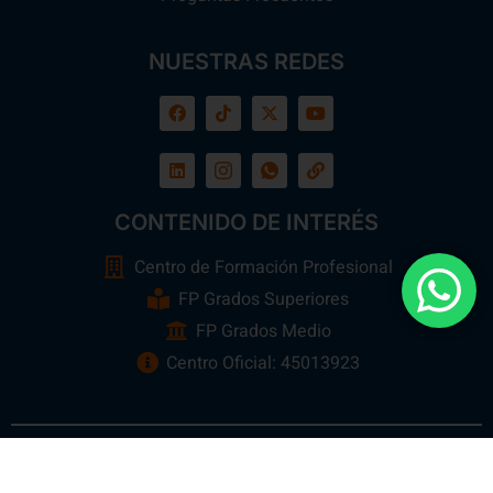
NUESTRAS REDES
CONTENIDO DE INTERÉS
Centro de Formación Profesional
FP Grados Superiores
FP Grados Medio
Centro Oficial: 45013923
Ebora Formación
Todos los Derechos Reservados 2026 ©