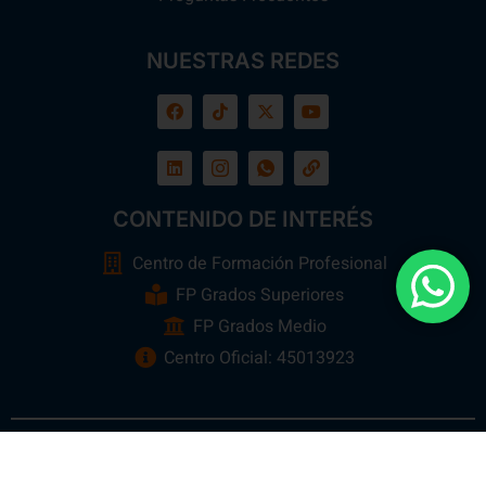
NUESTRAS REDES
CONTENIDO DE INTERÉS
Centro de Formación Profesional
FP Grados Superiores
FP Grados Medio
Centro Oficial: 45013923
Ebora Formación
Todos los Derechos Reservados 2026 ©