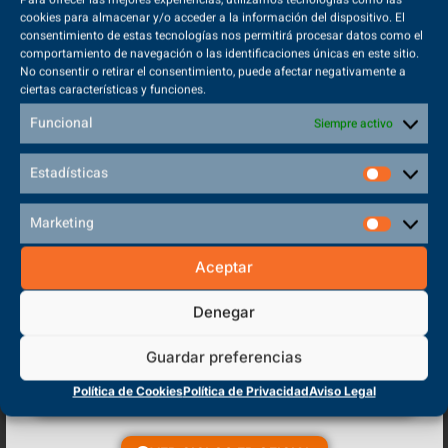
cookies para almacenar y/o acceder a la información del dispositivo. El
21/05/2025
consentimiento de estas tecnologías nos permitirá procesar datos como el
comportamiento de navegación o las identificaciones únicas en este sitio.
¿Cómo conseguir esa mejora de la condición física trabajando
No consentir o retirar el consentimiento, puede afectar negativamente a
distintos factores? Te lo contamos hoy en nuestro blog.
ciertas características y funciones.
Funcional
Siempre activo
VER MÁS
Estadísticas
Marketing
Aceptar
Denegar
Guardar preferencias
Política de Cookies
Política de Privacidad
Aviso Legal