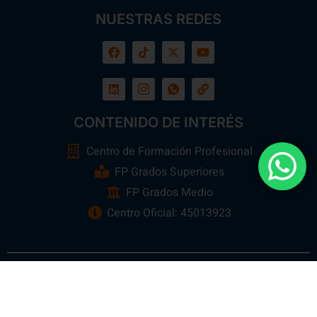
NUESTRAS REDES
CONTENIDO DE INTERÉS
Centro de Formación Profesional
FP Grados Superiores
FP Grados Medio
Centro Oficial: 45013923
Ebora Formación
Todos los Derechos Reservados 2026 ©