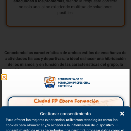
adecuadas a los problemas
, siendo la respuesta correcta
no solo una, si no existiendo multitud de soluciones
posibles.
Conociendo las características de ambos estilos de enseñanza de
actividades físicas y deportivas, lo ideal es hacer una hibridación
de los mismos, y en función de las características del grupo, la
edad, la madurez, la sesión, el deporte, etc. utilizar unos u otros
según el momento.
Gestionar consentimiento
Para ofrecer las mejores experiencias, utilizamos tecnologías como las
cookies para almacenar y/o acceder a la información del dispositivo. El
consentimiento de estas tecnologías nos permitirá procesar datos como el