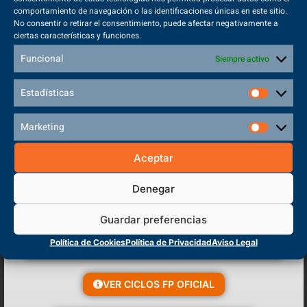
comportamiento de navegación o las identificaciones únicas en este sitio.
No consentir o retirar el consentimiento, puede afectar negativamente a
ciertas características y funciones.
Funcional
Siempre activo
Estadísticas
Marketing
Aceptar
¿Te gustaría estudiar?
Denegar
Guardar preferencias
Tu sitio está aquí.
Política de Cookies
Política de Privacidad
Aviso Legal
Técnico Superior en Enseñanza
y Animación Sociodeportiva
VER CICLOS FP OFICIAL