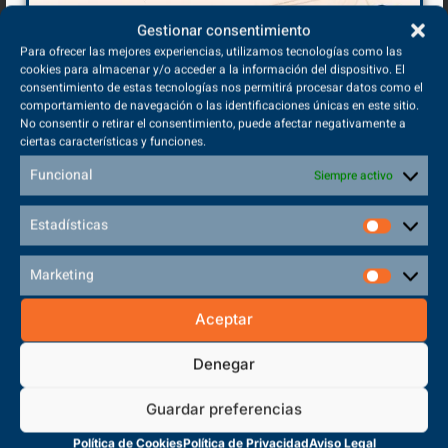
Gestionar consentimiento
Para ofrecer las mejores experiencias, utilizamos tecnologías como las
Profesionales de la Salud
cookies para almacenar y/o acceder a la información del dispositivo. El
consentimiento de estas tecnologías nos permitirá procesar datos como el
comportamiento de navegación o las identificaciones únicas en este sitio.
Hospital Nuestra Señora del
Además, y de la mano del
No consentir o retirar el consentimiento, puede afectar negativamente a
Prado
, la jornada de Puertas Abiertas de Ebora Formación acogió
ciertas características y funciones.
distintos talleres de reanimación cardiopulmonar-RCP, y talleres de
Funcional
Siempre activo
Soporte Vital Básico y Soporte Vital Avanzado. Por su parte,
Fundación MAPFRE participó con su ‘Casa del Humo’, una original
iniciativa en la que aprender a reaccionar ante una situación de
Estadísticas
emergencia por humo y fuego
Marketing
Aceptar
Denegar
Guardar preferencias
Política de Cookies
Política de Privacidad
Aviso Legal