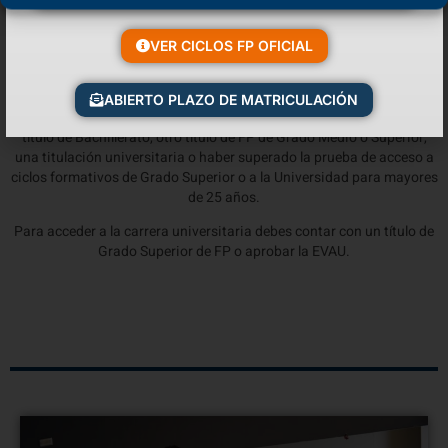
Física?
VER CICLOS FP OFICIAL
Para acceder a tu
Grado Superior de FP
Técnico Superior en
ABIERTO PLAZO DE MATRICULACIÓN
Enseñanza y Animación Sociodeportiva necesitarás contar con el
título de Bachillerato, otro título de FP de Grado Medio o Superior,
una titulación universitaria o haber superado la prueba de acceso a
ciclos formativos de Grado Superior o a la Universidad para mayores
de 25 años.
Para acceder a la carrera universitaria debes contar con un título de
Grado Superior de FP o aprobar la EVAU.