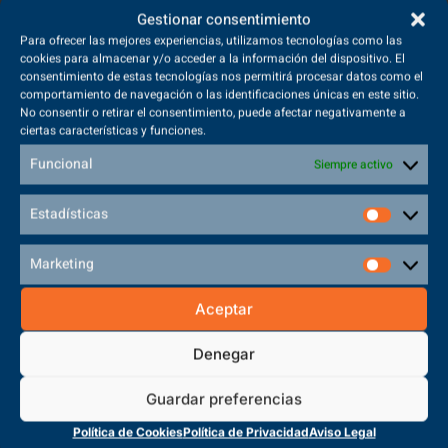
Gestionar consentimiento
Para ofrecer las mejores experiencias, utilizamos tecnologías como las
cookies para almacenar y/o acceder a la información del dispositivo. El
consentimiento de estas tecnologías nos permitirá procesar datos como el
comportamiento de navegación o las identificaciones únicas en este sitio.
Acceder a la Universidad desde la
No consentir o retirar el consentimiento, puede afectar negativamente a
ciertas características y funciones.
FP de Educación Infantil
Funcional
Siempre activo
VER ARTICULO
Estadísticas
Marketing
Aceptar
¿Cómo acceder a mis
Denegar
estudios de FP y
Universitarios para ser
Guardar preferencias
Profesor de Educación
Política de Cookies
Política de Privacidad
Aviso Legal