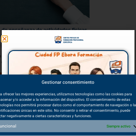
s de enseñanza de actividades físicas
rtivas
1/2025
a de plantear un estilo de enseñanza en la
 de la actividad física se debe de tener...
ER MÁS
Gestionar consentimiento
a ofrecer las mejores experiencias, utilizamos tecnologías como las cookies para
acenar y/o acceder a la información del dispositivo. El consentimiento de estas
nologías nos permitirá procesar datos como el comportamiento de navegación o l
ntificaciones únicas en este sitio. No consentir o retirar el consentimiento, puede
ctar negativamente a ciertas características y funciones.
uncional
Siempre activo
Volver a inicio