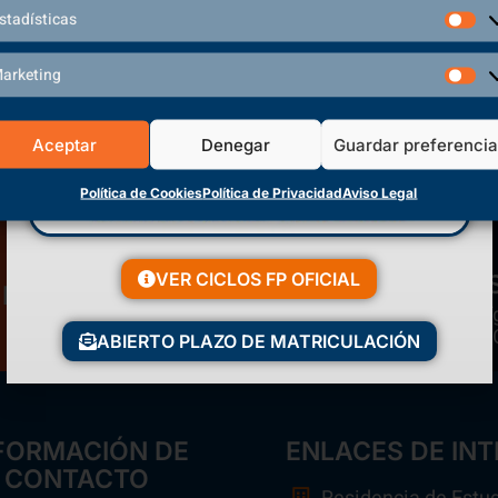
stadísticas
arketing
Aceptar
Denegar
Guardar preferenci
Política de Cookies
Política de Privacidad
Aviso Legal
VER CICLOS FP OFICIAL
Matriculación Abierta
Polí
¡Reserva tu plaza ahora!
ABIERTO PLAZO DE MATRICULACIÓN
FORMACIÓN DE
ENLACES DE INT
CONTACTO