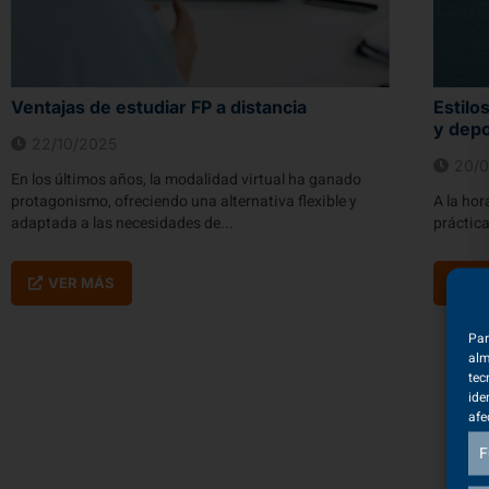
Ventajas de estudiar FP a distancia
Estilo
y depo
22/10/2025
20/0
En los últimos años, la modalidad virtual ha ganado
protagonismo, ofreciendo una alternativa flexible y
A la hor
adaptada a las necesidades de...
práctica
VER MÁS
V
Par
alm
tec
ide
afe
F