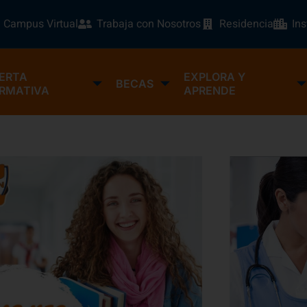
Campus Virtual
Trabaja con Nosotros
Residencia
In
ERTA
EXPLORA Y
BECAS
RMATIVA
APRENDE