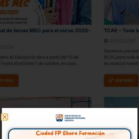
tud de becas MEC para el curso 2020-
TCAE – Todo l
30/03/2020
8/2020
Hacemos una menc
terio de Educación abre a partir del 10 de
BLOG para todo el
 hasta el próximo 1 de octubre, en caso...
en especial nuestr
ER MÁS
VER MÁS