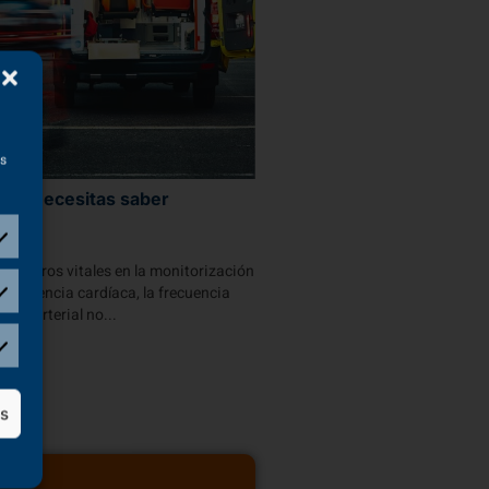
as
 que necesitas saber
arámetros vitales en la monitorización
 frecuencia cardíaca, la frecuencia
esión arterial no...
as