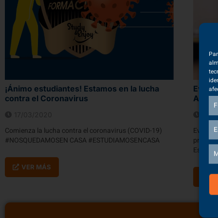
Par
alm
tec
ide
¡Ánimo estudiantes! Estamos en la lucha
EvAU 
afe
contra el Coronavirus
ACCES
F
17/03/2020
12/0
E
Comienza la lucha contra el coronavirus (COVID-19)
Evaluaci
#NOSQUEDAMOSEN CASA #ESTUDIAMOSENCASA
procedi
Estudio
M
VER MÁS
V