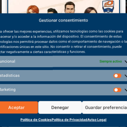
Gestionar consentimiento
a ofrecer las mejores experiencias, utilizamos tecnologías como las cookies para
acenar y/o acceder a la información del dispositivo. El consentimiento de estas
nologías nos permitirá procesar datos como el comportamiento de navegación o l
ntificaciones únicas en este sitio. No consentir o retirar el consentimiento, puede
– FORMACIÓN PROFESIONAL Y
TES – Todo lo
ctar negativamente a ciertas características y funciones.
O A LA UNIVERSIDAD
uncional
26/02/2020
Siempre activo
3/2020
Los principales p
stadísticas
ón para el Acceso a la Universidad
no invasiva son la
miento que sustituye a las Pruebas de Acceso a
respiratoria, la pr
s de Grado (PAU)
arketing
VER MÁS
ER MÁS
Aceptar
Denegar
Guardar preferenci
Política de Cookies
Política de Privacidad
Aviso Legal
CARGAR MÁS