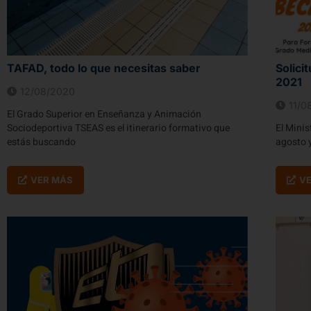
TAFAD, todo lo que necesitas saber
Solici
2021
12/08/2020
11/0
El Grado Superior en Enseñanza y Animación
Sociodeportiva TSEAS es el itinerario formativo que
El Minis
estás buscando
agosto y
VER MÁS
V