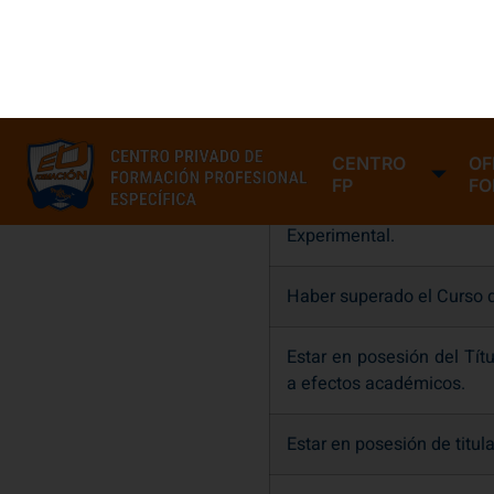
académicos siguientes:
Estar en posesión del Títu
Haber superado el seg
Experimental.
Haber superado el Curso de
Estar en posesión del Tít
a efectos académicos.
Estar en posesión de titula
Tener acreditada la homol