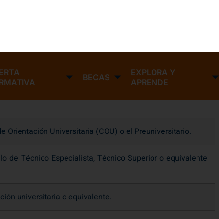
lo de Bachiller (LOGSE).
undo curso de cualquier modalidad el Bachillerato
 Orientación Universitaria (COU) o el Preuniversitario.
ulo de Técnico Especialista, Técnico Superior o equivalente
ción universitaria o equivalente.
ogación de estudios o títulos extranjeros con cualquiera de