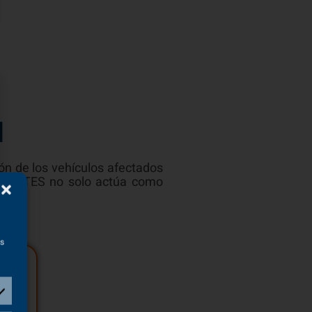
l
ión de los vehículos afectados
r, el TES no solo actúa como
as