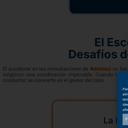
El Es
Desafíos d
El accidente en las inmediaciones de
no fue 
Adamuz
exigieron una coordinación impecable. Cuando la pri
conductor; se convierte en el gestor del caos.
Par
alm
tec
ide
afe
La De
F