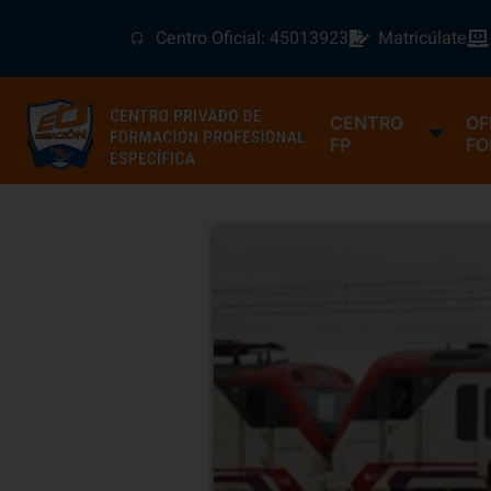
Centro Oficial: 45013923
Matricúlate
CENTRO
OF
FP
FO