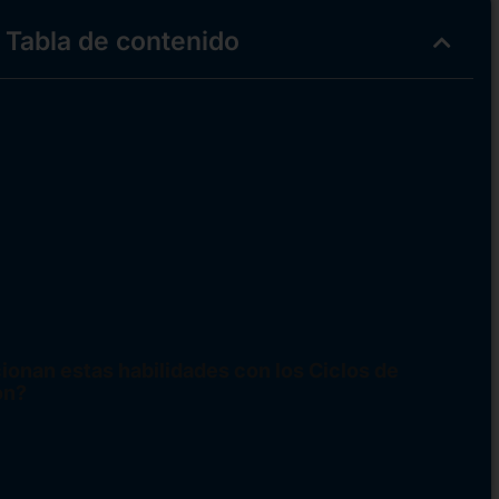
Tabla de contenido
damuz
del TES cuando cada segundo es una vida
Adamuz: Desafíos de una Intervención Real
ecisión que Salva Vidas
en Entornos Hostiles
taria: El "Cerebro" de la Emergencia
r TES tras ver sucesos como el de Adamuz?
s en Ebora Formación para estas situaciones
ionan estas habilidades con los Ciclos de
ón?
cación de Servicio, Formación de Excelencia
nadas en este artículo:
co en Emergencias Sanitarias