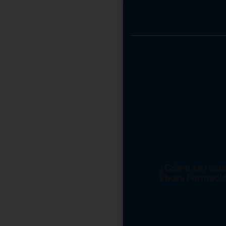
El Accidente de A
La Intervención 
El Escenario de 
El Triaje: La D
Estabilización 
La Logística Sani
¿Por qué estudia
Lo que aprende
¿Cómo se relac
Ebora Formaci
Conclusión: Vo
Etiquetas relacio
Estudiar Técni