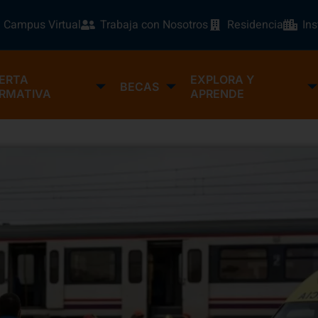
Campus Virtual
Trabaja con Nosotros
Residencia
In
ERTA
EXPLORA Y
BECAS
RMATIVA
APRENDE