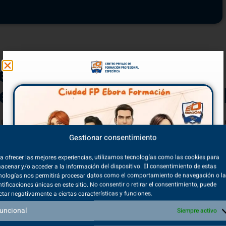
cenario de Adamuz:
e una Intervención Rea
un servicio común. La orografía de la zona y la dispers
mera ambulancia de Soporte Vital Básico llega al luga
Gestionar consentimiento
a ofrecer las mejores experiencias, utilizamos tecnologías como las cookies para
acenar y/o acceder a la información del dispositivo. El consentimiento de estas
nologías nos permitirá procesar datos como el comportamiento de navegación o l
ntificaciones únicas en este sitio. No consentir o retirar el consentimiento, puede
El Triaje:
ctar negativamente a ciertas características y funciones.
cisión que Salva Vidas
uncional
Siempre activo