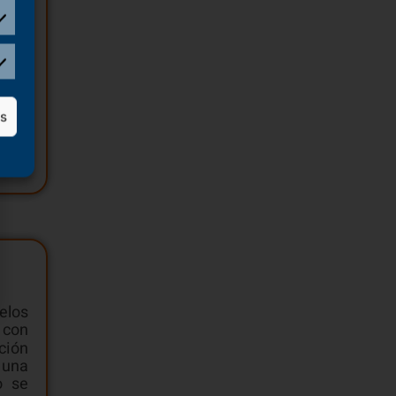
e el
, el
as
cias
de
elos
 con
ción
 una
o se