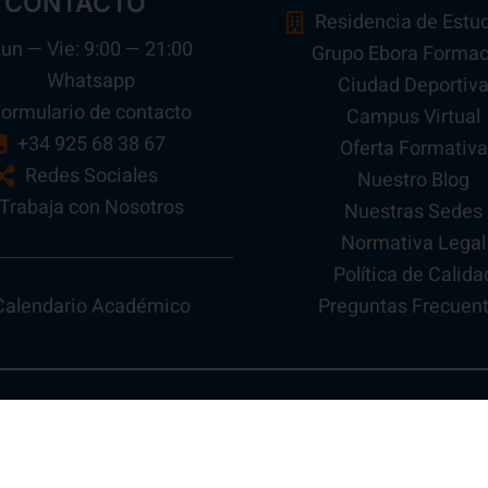
CONTACTO
Residencia de Estu
un — Vie: 9:00 — 21:00
Grupo Ebora Formac
Whatsapp
Ciudad Deportiv
ormulario de contacto
Campus Virtual
+34 925 68 38 67
Oferta Formativa
Redes Sociales
Nuestro Blog
Trabaja con Nosotros
Nuestras Sedes
Normativa Legal
Política de Calida
Preguntas Frecuen
Calendario Académico
Todos los Derechos Reservados 2026 ©
Ebora Formació