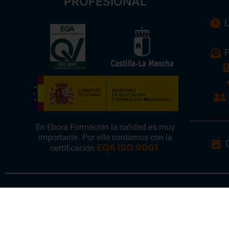
PROFESIONAL
L
F
En Ebora Formación la calidad es muy
importante. Por ello contamos con la
certificación
EQA ISO 9001
.