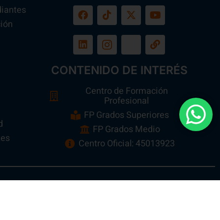
diantes
ión
a
CONTENIDO DE INTERÉS
Centro de Formación
Profesional
FP Grados Superiores
d
FP Grados Medio
tes
Centro Oficial: 45013923
n