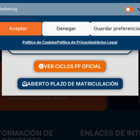
Volver a inicio
arketing
Aceptar
Denegar
Guardar preferenci
Política de Cookies
Política de Privacidad
Aviso Legal
VER CICLOS FP OFICIAL
ABIERTO PLAZO DE MATRICULACIÓN
Matriculación Abierta
Polí
¡Reserva tu plaza ahora!
FORMACIÓN DE
ENLACES DE INT