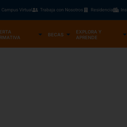
Campus Virtual
Trabaja con Nosotros
Residencia
In
ERTA
EXPLORA Y
BECAS
RMATIVA
APRENDE