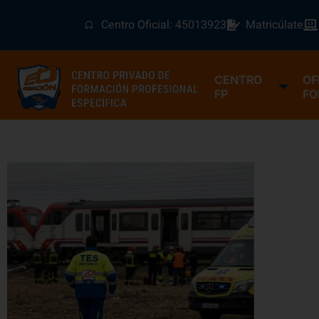
Centro Oficial: 45013923
Matricúlate
CENTRO
OF
FP
FO