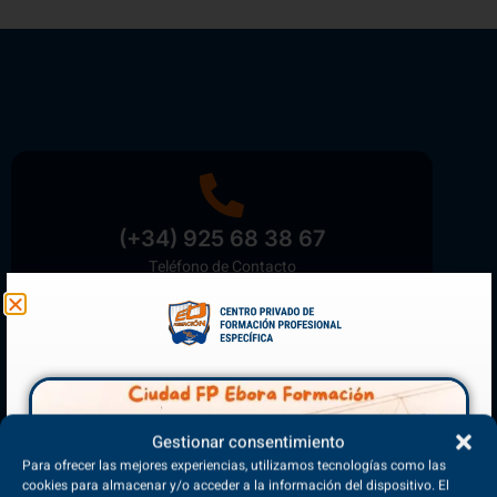
(+34) 925 68 38 67
Teléfono de Contacto
Matriculación Abierta
¡Reserva tu plaza ahora!
Gestionar consentimiento
Para ofrecer las mejores experiencias, utilizamos tecnologías como las
cookies para almacenar y/o acceder a la información del dispositivo. El