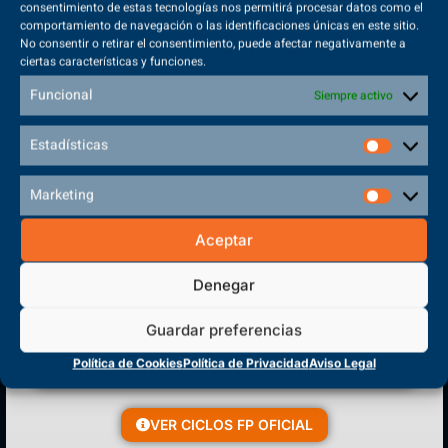
consentimiento de estas tecnologías nos permitirá procesar datos como el
comportamiento de navegación o las identificaciones únicas en este sitio.
No consentir o retirar el consentimiento, puede afectar negativamente a
ciertas características y funciones.
Sede Principal
Funcional
Siempre activo
Polígono Sector VI, 45683, Cazalegas - Toledo
Estadísticas
Marketing
CENTRO DE FORMACIÓN
Aceptar
PROFESIONAL
Denegar
Guardar preferencias
Política de Cookies
Política de Privacidad
Aviso Legal
VER CICLOS FP OFICIAL