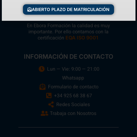
ABIERTO PLAZO DE MATRICULACIÓN
En Ebora Formación la calidad es muy
importante. Por ello contamos con la
certificación
.
EQA ISO 9001
INFORMACIÓN DE CONTACTO
Lun — Vie: 9:00 — 21:00
Whatsapp
Formulario de contacto
+34 925 68 38 67
Redes Sociales
Trabaja con Nosotros