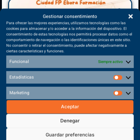
Indispensable para que quede clara la estructura de tu proyecto.
Gestionar consentimiento
4
Para ofrecer las mejores experiencias, utilizamos tecnologías como las
cookies para almacenar y/o acceder a la información del dispositivo. El
consentimiento de estas tecnologías nos permitirá procesar datos como el
Introducción, justificación y
comportamiento de navegación o las identificaciones únicas en este sitio.
No consentir o retirar el consentimiento, puede afectar negativamente a
objetivos
ciertas características y funciones.
Funcional
Siempre activo
En este apartado deberás desarrollar una primera introducción al
tema elegido para tu proyecto, contando de manera objetiva por
Estadísticas
qué es relevante su estudio y por qué lo has elegido teniendo en
cuenta los intereses académicos y profesionales. Destaca
también los objetivos generales y específicos de tu proyecto.
Marketing
Aceptar
Denegar
Acceder a la Universidad desde la
Guardar preferencias
FP