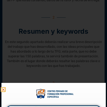
de FP que estás cursando, datos de tu tutor y fecha de entrega.
2
Resumen y keywords
En este segundo apartado deberás realizar una breve descripción
del trabajo que has desarrollado, con las ideas principales que
has abordado a lo largo de tu TFG; esta parte, que no debe
superar las 150 palabras, te servirá también de presentación.
También es el lugar donde deberás resaltar las palabras clave o
keywords con las que has trabajado.
3
Índice