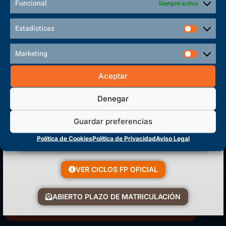
Funcional
Siempre activo
Estadísticas
Marketing
Aceptar
Denegar
(+34) 925 68 38 67
Guardar preferencias
Teléfono de Contacto
Política de Cookies
Política de Privacidad
Aviso Legal
VER CICLOS FP OFICIAL
Matriculación Abierta
ABIERTO PLAZO DE MATRICULACIÓN
¡Reserva tu plaza ahora!