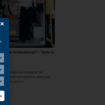
as
tor de Ambulancia? – Todo lo
ber
nes se habla de conductor de
 una profesión estática, dedicada
or de transporte...
as