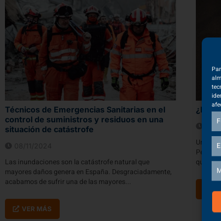
Par
alm
tec
ide
afe
Técnicos de Emergencias Sanitarias en el
¿En qu
control de suministros y residuos en una
F
19/1
situación de catástrofe
Un TES e
E
08/11/2024
Pero, ¿s
Las inundaciones son la catástrofe natural que
que...
M
mayores daños genera en España. Desgraciadamente,
acabamos de sufrir una de las mayores...
V
VER MÁS