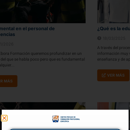
mental en el personal de
¿Qué es la edu
encias
18/03/2025
1/2026
A través del proc
Ebora Formación queremos profundizar en un
información muy v
 del que se habla poco pero que es fundamental
enseñanza y de a
lquier...
VER MÁS
ER MÁS