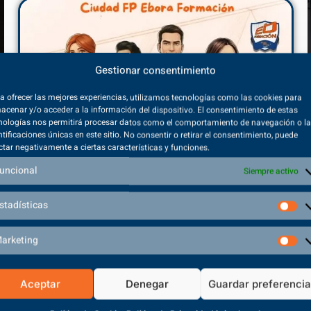
Gestionar consentimiento
a ofrecer las mejores experiencias, utilizamos tecnologías como las cookies para
acenar y/o acceder a la información del dispositivo. El consentimiento de estas
nologías nos permitirá procesar datos como el comportamiento de navegación o l
ntificaciones únicas en este sitio. No consentir o retirar el consentimiento, puede
ctar negativamente a ciertas características y funciones.
é puede trabajar un TES?
¿TES o Conduc
que debes sa
uncional
Siempre activo
0/2023
11/10/2023
s un profesional de futuro y con vocación.
stadísticas
abes cuáles son los puestos laborales en los
En muchas ocasio
ambulancias como
arketing
solamente a la lab
ER MÁS
VER MÁS
Aceptar
Denegar
Guardar preferenci