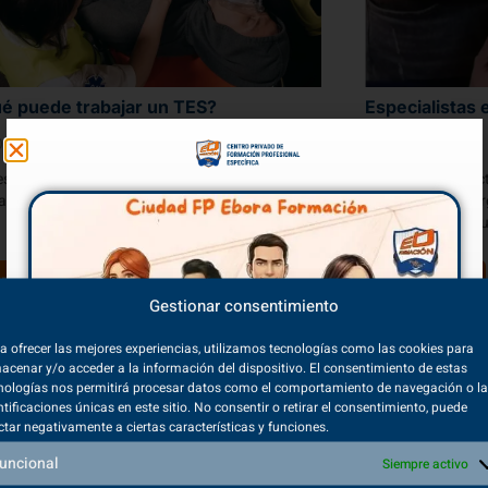
é puede trabajar un TES?
Especialistas
0/2023
09/02/2021
s un profesional de futuro y con vocación.
Cuando ésta práct
abes cuáles son los puestos laborales en los
situación de emer
de los primeros au
ER MÁS
VER MÁS
Gestionar consentimiento
a ofrecer las mejores experiencias, utilizamos tecnologías como las cookies para
acenar y/o acceder a la información del dispositivo. El consentimiento de estas
nologías nos permitirá procesar datos como el comportamiento de navegación o l
ntificaciones únicas en este sitio. No consentir o retirar el consentimiento, puede
ctar negativamente a ciertas características y funciones.
uncional
Siempre activo