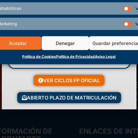
Volver a inicio
stadísticas
arketing
Aceptar
Denegar
Guardar preferenci
Política de Cookies
Política de Privacidad
Aviso Legal
VER CICLOS FP OFICIAL
Matriculación Abierta
Polí
¡Reserva tu plaza ahora!
ABIERTO PLAZO DE MATRICULACIÓN
FORMACIÓN DE
ENLACES DE INT