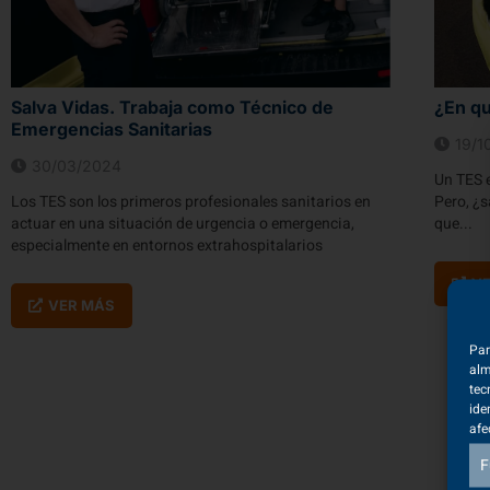
Salva Vidas. Trabaja como Técnico de
¿En qu
Emergencias Sanitarias
19/1
30/03/2024
Un TES e
Los TES son los primeros profesionales sanitarios en
Pero, ¿s
actuar en una situación de urgencia o emergencia,
que...
especialmente en entornos extrahospitalarios
V
VER MÁS
Par
alm
tec
ide
afe
F