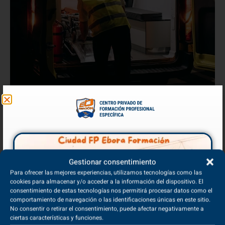
Gestionar consentimiento
Para ofrecer las mejores experiencias, utilizamos tecnologías como las
cookies para almacenar y/o acceder a la información del dispositivo. El
consentimiento de estas tecnologías nos permitirá procesar datos como el
comportamiento de navegación o las identificaciones únicas en este sitio.
TES - Todo lo que necesitas
No consentir o retirar el consentimiento, puede afectar negativamente a
ciertas características y funciones.