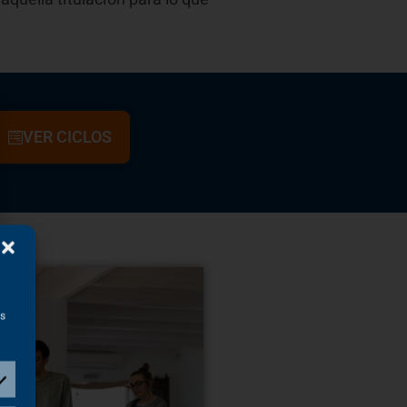
VER CICLOS
as