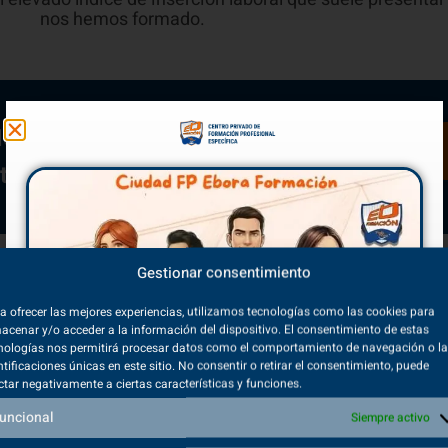
nos hemos formado.
de empleabilidad
ivo oficial?
Gestionar consentimiento
rápido y con
a ofrecer las mejores experiencias, utilizamos tecnologías como las cookies para
mer puesto de
acenar y/o acceder a la información del dispositivo. El consentimiento de estas
nologías nos permitirá procesar datos como el comportamiento de navegación o l
ntificaciones únicas en este sitio. No consentir o retirar el consentimiento, puede
ctar negativamente a ciertas características y funciones.
empleabilidad
pia
Formación
uncional
Siempre activo
 que responden