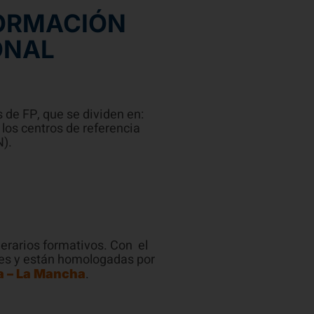
ORMACIÓN
ONAL
 de FP, que se dividen en:
 los centros de referencia
).
nerarios formativos. Con el
ales y están homologadas por
.
a – La Mancha