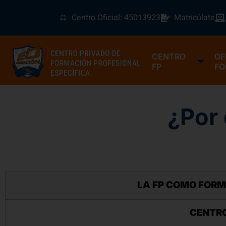
Centro Oficial: 45013923
Matricúlate
CENTRO
OF
FP
FO
¿Por 
LA FP COMO FOR
CENTRO