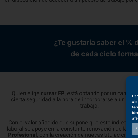
¿Te gustaría saber el % 
de cada ciclo format
Quien elige
cursar FP
, está optando por un camino 
Par
cierta seguridad a la hora de incorporarse a un pri
alm
trabajo.
tec
ide
afe
Con el valor añadido que supone que este índice de 
laboral se apoye en la constante renovación de la pro
F
Profesional
, con la creación de nuevas titulaciones