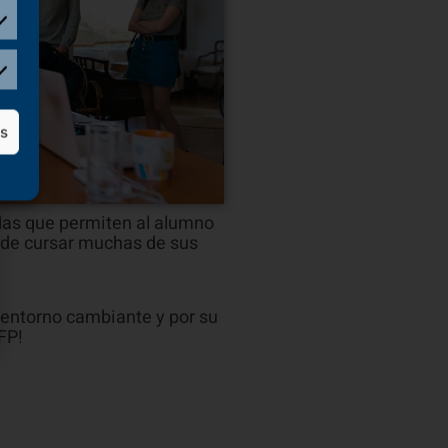
as
das que permiten al alumno
d de cursar muchas de sus
n entorno cambiante y por su
FP!