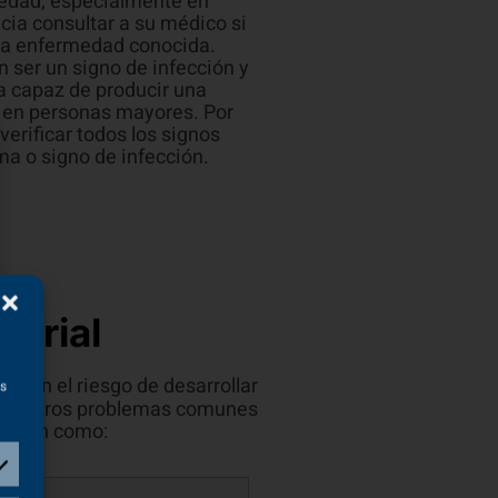
medad, especialmente en
cia consultar a su médico si
una enfermedad conocida.
 ser un signo de infección y
ea capaz de producir una
 en personas mayores. Por
erificar todos los signos
oma o signo de infección.
terial
bién el riesgo de desarrollar
as
ntre otros problemas comunes
orazón como: