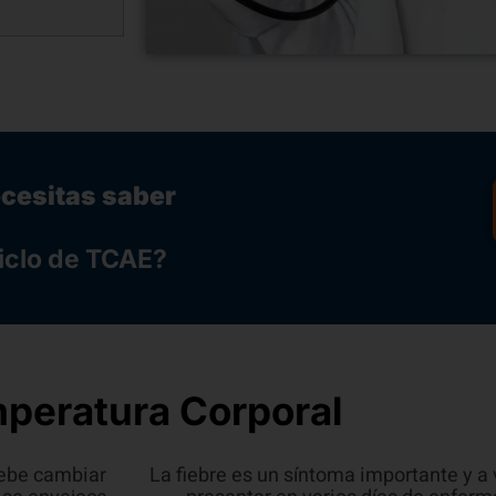
ecesitas saber
iclo de TCAE?
peratura Corporal
debe cambiar
La fiebre es un síntoma importante y a