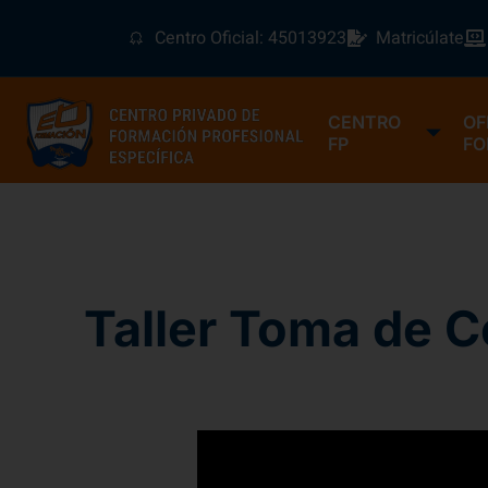
Centro Oficial: 45013923
Matricúlate
CENTRO
OF
FP
FO
Taller Toma de C