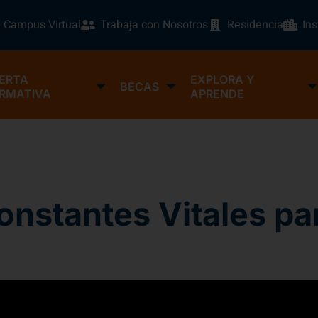
Campus Virtual
Trabaja con Nosotros
Residencia
In
ERTA
EXPLORA Y
BECAS
RMATIVA
APRENDE
onstantes Vitales p