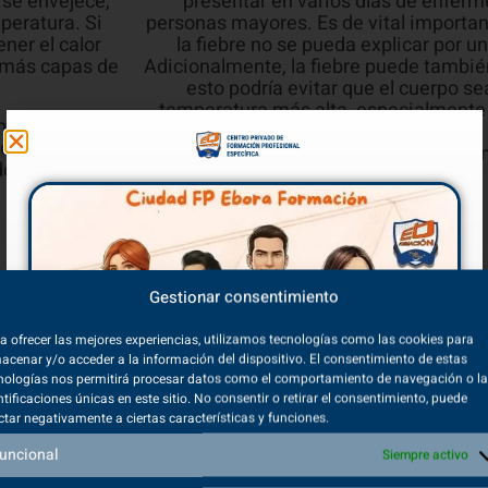
 se envejece,
presentar en varios días de enfer
mperatura. Si
personas mayores. Es de vital importan
ner el calor
la fiebre no se pueda explicar por 
e más capas de
Adicionalmente, la fiebre puede también
esto podría evitar que el cuerpo s
temperatura más alta, especialmente
 la capacidad
este motivo, es importante siempre v
dría tener
vitales, al igual que cualquier sínt
o y estar en
Gestionar consentimiento
 y
Presión Ar
a ofrecer las mejores experiencias, utilizamos tecnologías como las cookies para
acenar y/o acceder a la información del dispositivo. El consentimiento de estas
A medida que se envejece, aumenta tam
nologías nos permitirá procesar datos como el comportamiento de navegación o l
presión arterial alta (
) e
ntificaciones únicas en este sitio. No consentir o retirar el consentimiento, puede
hipertensión
a ser más o
ctar negativamente a ciertas características y funciones.
relacionados con el c
er ejercicio,
uncional
Siempre activo
fica que la
Ud. era más