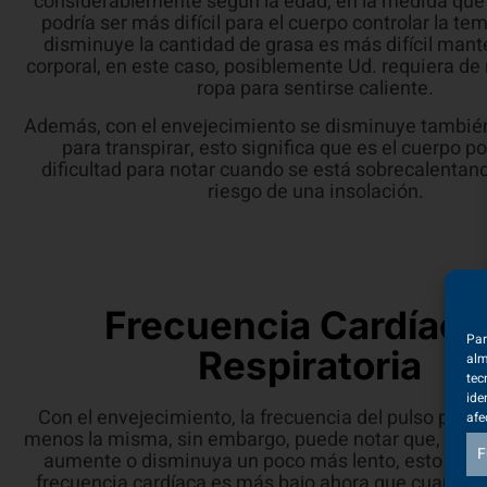
considerablemente según la edad, en la medida que
podría ser más difícil para el cuerpo controlar la te
disminuye la cantidad de grasa es más difícil mante
corporal, en este caso, posiblemente Ud. requiera d
ropa para sentirse caliente.
Además, con el envejecimiento se disminuye también
para transpirar, esto significa que es el cuerpo po
dificultad para notar cuando se está sobrecalentand
riesgo de una insolación.
Frecuencia Cardíaca
Par
Respiratoria
alm
tec
ide
Con el envejecimiento, la frecuencia del pulso podrí
afe
menos la misma, sin embargo, puede notar que, al hac
F
aumente o disminuya un poco más lento, esto signi
frecuencia cardíaca es más bajo ahora que cuando 