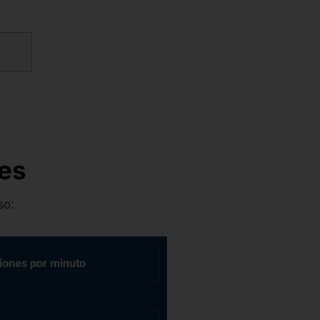
les
so:
ciones por minuto