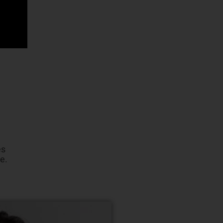
es
e.