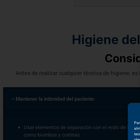
E
M
Higiene de
Consid
Antes de realizar cualquier técnica de higiene, 
– Mantener la intimidad del paciente:
Usar elementos de separación con el resto de los pa
como biombos y cortinas.
Tener la puerta cerrada y asegurarnos que el pa