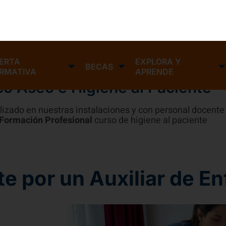
ico Aseo e Higiene al Paciente
ealizado en nuestras instalaciones y con personal docente
 Formación Profesional
curso de higiene al paciente
te por un Auxiliar de E
co en Grado