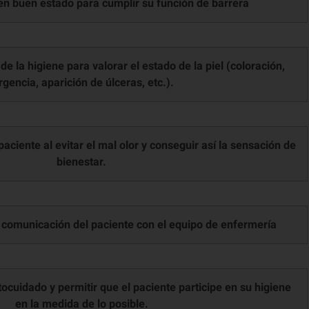
 la higiene para valorar el estado de la piel (coloración,
rgencia, aparición de úlceras, etc.).
aciente al evitar el mal olor y conseguir así la sensación de
bienestar.
Gestionar consentimiento
y comunicación del paciente con el equipo de enfermería
a ofrecer las mejores experiencias, utilizamos tecnologías como las cookies para
acenar y/o acceder a la información del dispositivo. El consentimiento de estas
nologías nos permitirá procesar datos como el comportamiento de navegación o l
ntificaciones únicas en este sitio. No consentir o retirar el consentimiento, puede
tocuidado y permitir que el paciente participe en su higiene
ctar negativamente a ciertas características y funciones.
en la medida de lo posible.
uncional
Siempre activo