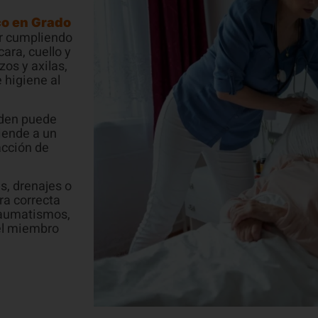
ar cumpliendo
ara, cuello y
zos y axilas,
 higiene al
rden puede
iende a un
acción de
s, drenajes o
ra correcta
traumatismos,
del miembro