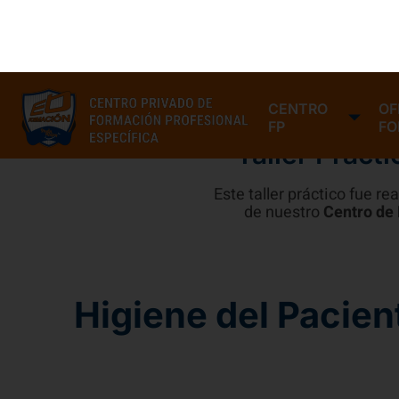
Taller Práct
Este taller práctico fue r
de nuestro
Centro de
Higiene del Pacien
La higiene del paciente que debe realizar un
Técni