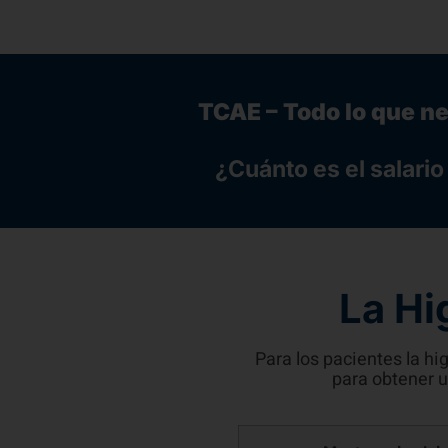
TCAE – Todo lo que n
¿Cuánto es el salari
La Hi
Para los pacientes la h
para obtener u
Mantener la piel