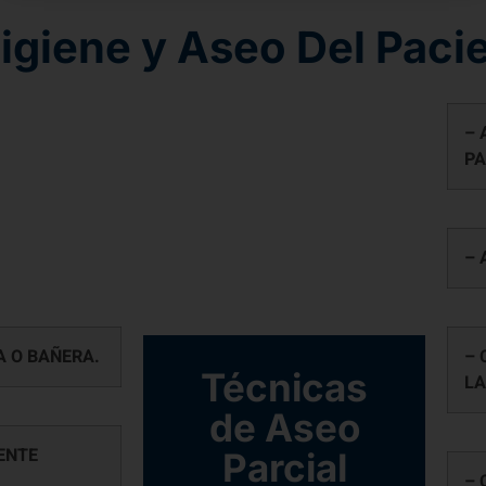
igiene y Aseo Del Paci
– 
PA
– 
A O BAÑERA.
– 
Técnicas
LA
de Aseo
ENTE
Parcial
– 
AD