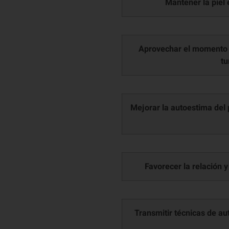
Aprovechar el momento de
tu
Mejorar la autoestima del p
Favorecer la relación 
Par
alm
tec
ide
Transmitir técnicas de au
afe
F