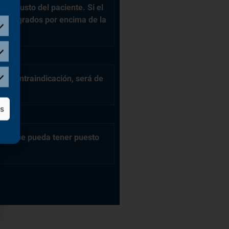
lvo contraindicación, será de
ros que pueda tener puesto