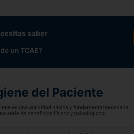
ecesitas saber
o de un TCAE?
giene del Paciente
igiene es una actividad básica y fundamental necesaria
na serie de beneficios físicos y psicológicos:
 en buen estado para cumplir su función de barrera