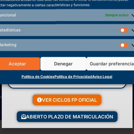
temperatura corporal.
r para evitar
nica.
– Seguir un orden establecido, el cual, sa
limpio a sucio y de arriba hacia abajo.
– Cuidar especialmente las sondas o sue
el paciente para evitar su des-inserción.
entre 22 y 24