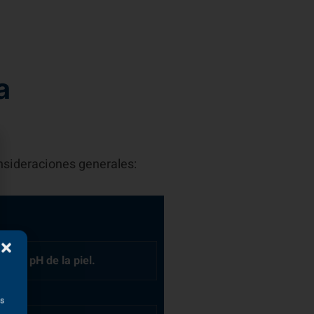
a
as
nsideraciones generales:
r el pH de la piel.
el gusto del paciente. Si el
 o 2 grados por encima de la