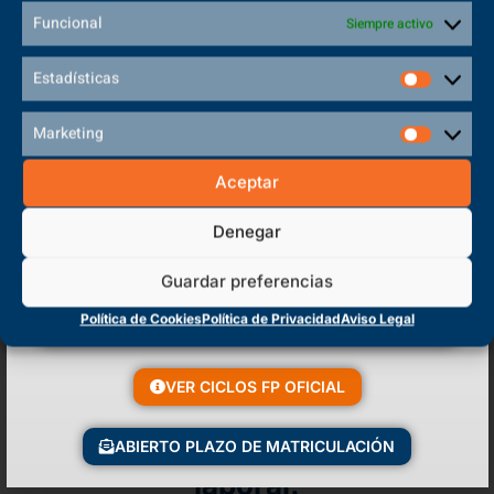
Funcional
Siempre activo
Estadísticas
Marketing
Aceptar
Denegar
Guardar preferencias
¿Te gustaría estudiar?
Política de Cookies
Política de Privacidad
Aviso Legal
Tu sitio está aquí.
VER CICLOS FP OFICIAL
Fórmate como TSEI y disfruta
como un niño de tu futuro
ABIERTO PLAZO DE MATRICULACIÓN
laboral.