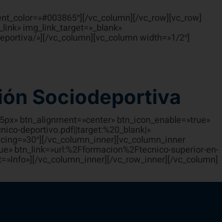
ent_color=»#003865″][/vc_column][/vc_row][vc_row]
link» img_link_target=»_blank»
deportiva/»][/vc_column][vc_column width=»1/2″]
ión Sociodeportiva
15px» btn_alignment=»center» btn_icon_enable=»true»
co-deportivo.pdf||target:%20_blank|»
cing=»30″][/vc_column_inner][vc_column_inner
ue» btn_link=»url:%2Fformacion%2Ftecnico-superior-en-
=»Info»][/vc_column_inner][/vc_row_inner][/vc_column]