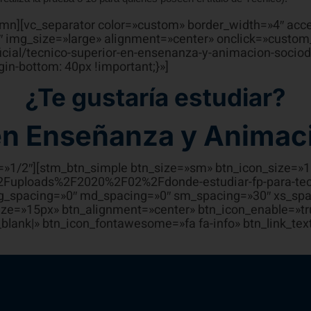
umn][vc_separator color=»custom» border_width=»4″ acc
 img_size=»large» alignment=»center» onclick=»custom_
ficial/tecnico-superior-en-ensenanza-y-animacion-socio
n-bottom: 40px !important;}»]
¿Te gustaría estudiar?
en Enseñanza y Animac
h=»1/2″][stm_btn_simple btn_size=»sm» btn_icon_size=»
%2Fuploads%2F2020%2F02%2Fdonde-estudiar-fp-para-tecni
 lg_spacing=»0″ md_spacing=»0″ sm_spacing=»30″ xs_spa
ize=»15px» btn_alignment=»center» btn_icon_enable=»tr
lank|» btn_icon_fontawesome=»fa fa-info» btn_link_text