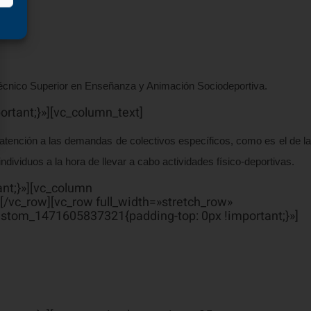
écnico Superior en Enseñanza y Animación Sociodeportiva.
rtant;}»][vc_column_text]
 atención a las demandas de colectivos específicos, como es el de la
dividuos a la hora de llevar a cabo actividades físico-deportivas.
nt;}»][vc_column
/vc_row][vc_row full_width=»stretch_row»
stom_1471605837321{padding-top: 0px !important;}»]
el 95%.