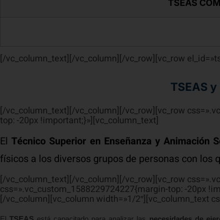
TSEAS COM
[/vc_column_text][/vc_column][/vc_row][vc_row el_id=»
TSEAS y l
[/vc_column_text][/vc_column][/vc_row][vc_row css=»
top: -20px !important;}»][vc_column_text]
El
Técnico Superior en Enseñanza y Animación S
físicos a los diversos grupos de personas con los
[/vc_column_text][/vc_column][/vc_row][vc_row css=».
css=».vc_custom_1588229724227{margin-top: -20px !im
[/vc_column][vc_column width=»1/2″][vc_column_text c
El
TSEAS
está capacitado para analizar las
necesidades de ejer