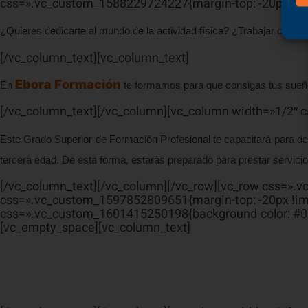
css=».vc_custom_1588229724227{margin-top: -20px !imp
¿Quieres dedicarte al mundo de la actividad física? ¿Trabajar con 
[/vc_column_text][vc_column_text]
Ebora Formación
En
te formamos para que consigas tus sueñ
[/vc_column_text][/vc_column][vc_column width=»1/2″ 
Este Grado Superior de Formación Profesional te capacitará para desa
tercera edad. De esta forma, estarás preparado para prestar servicio
[/vc_column_text][/vc_column][/vc_row][vc_row css=».
css=».vc_custom_1597852809651{margin-top: -20px !imp
css=».vc_custom_1601415250198{background-color: #003
[vc_empty_space][vc_column_text]
La emp