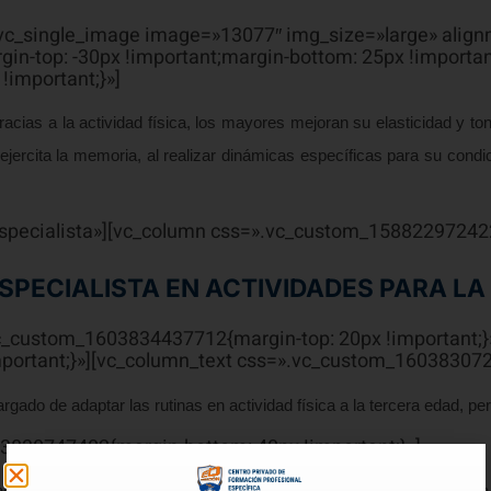
[vc_single_image image=»13077″ img_size=»large» alig
n-top: -30px !important;margin-bottom: 25px !importan
important;}»]
 gracias a la actividad física, los mayores mejoran su elasticidad y 
jercita la memoria, al realizar dinámicas específicas para su condic
especialista»][vc_column css=».vc_custom_1588229724227
SPECIALISTA EN ACTIVIDADES PARA LA
vc_custom_1603834437712{margin-top: 20px !important;}
ortant;}»][vc_column_text css=».vc_custom_1603830721
ado de adaptar las rutinas en actividad física a la tercera edad, pe
3830747402{margin-bottom: 40px !important;}»]
s particulares de cada anciano. En primer lugar, hay que tener en 