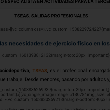
O ESPECIALISTA EN ACTIVIDADES PARA LA TERCE
TSEAS. SALIDAS PROFESIONALES
tseas»][vc_column css=».vc_custom_1588229724227{margi
as necesidades de ejercicio físico en l
.vc_custom_1601398812132{margin-top: 20px !important
ociodeportiva,
, es el profesional encargad
TSEAS
 que trabaje. Desde menores, pasando por adultos y
vc_custom_1603886269939{margin-top: 20px !important;}
portant;}»][vc_single_image image=»13078″ img_size=»
ss=».vc_custom_1603830269218{margin-bottom: 40px !im
cicio físico en los mayores
y adaptar las distintas rutinas a su 