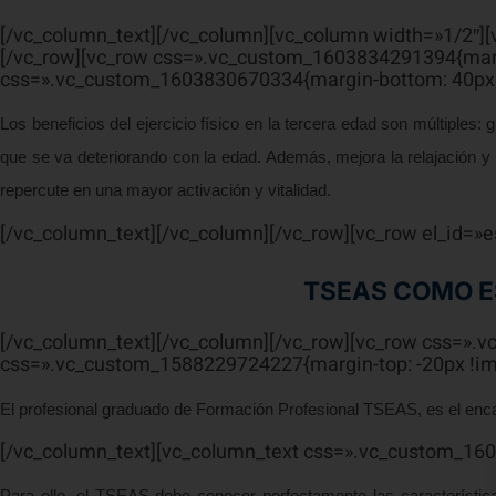
[/vc_column_text][/vc_column][vc_column width=»1/2″]
[/vc_row][vc_row css=».vc_custom_1603834291394{margi
css=».vc_custom_1603830670334{margin-bottom: 40px !
Los beneficios del ejercicio físico en la tercera edad son múltiples:
que se va deteriorando con la edad. Además, mejora la relajación y e
repercute en una mayor activación y vitalidad.
[/vc_column_text][/vc_column][/vc_row][vc_row el_id=»
TSEAS COMO E
[/vc_column_text][/vc_column][/vc_row][vc_row css=».
css=».vc_custom_1588229724227{margin-top: -20px !imp
El profesional graduado de Formación Profesional TSEAS, es el encarg
[/vc_column_text][vc_column_text css=».vc_custom_160
Para ello, el TSEAS debe conocer perfectamente las característica