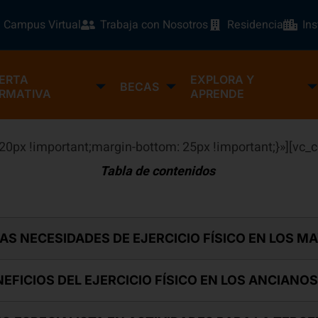
Campus Virtual
Trabaja con Nosotros
Residencia
In
ERTA
EXPLORA Y
BECAS
RMATIVA
APRENDE
0px !important;margin-bottom: 25px !important;}»][vc_
Tabla de contenidos
LAS NECESIDADES DE EJERCICIO FÍSICO EN LOS M
EFICIOS DEL EJERCICIO FÍSICO EN LOS ANCIANOS