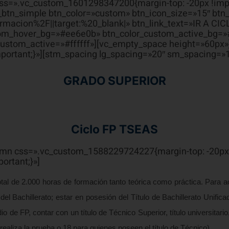
css=».vc_custom_1601298347200{margin-top: -20px !impo
tn_simple btn_color=»custom» btn_icon_size=»15″ btn_
macion%2F||target:%20_blank|» btn_link_text=»IR A CI
stom_hover_bg=»#ee6e0b» btn_color_custom_active_bg=»
custom_active=»#ffffff»][vc_empty_space height=»60px»
portant;}»][stm_spacing lg_spacing=»20″ sm_spacing=»
GRADO SUPERIOR
Ciclo FP TSEAS
lumn css=».vc_custom_1588229724227{margin-top: -20px 
ortant;}»]
otal de 2.000 horas de formación tanto teórica como práctica. Para a
del Bachillerato; estar en posesión del Título de Bachillerato Unifi
io de FP, contar con un título de Técnico Superior, título universita
realiza la prueba o 18 para quienes poseen el título de Técnico).