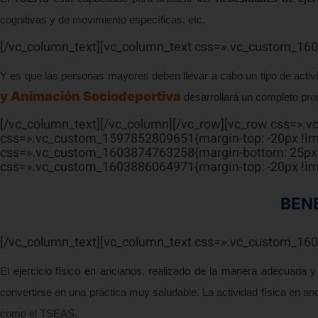
cognitivas y de movimiento específicas, etc.
[/vc_column_text][vc_column_text css=».vc_custom_160
Y es que las personas mayores deben llevar a cabo un tipo de activid
y Animación Sociodeportiva
desarrollará un completo pro
[/vc_column_text][/vc_column][/vc_row][vc_row css=».
css=».vc_custom_1597852809651{margin-top: -20px !imp
css=».vc_custom_1603874763258{margin-bottom: 25px !i
css=».vc_custom_1603886064971{margin-top: -20px !imp
BENE
[/vc_column_text][vc_column_text css=».vc_custom_1603
El ejercicio físico en ancianos, realizado de la manera adecuada 
convertirse en una práctica muy saludable. La actividad física en an
como el TSEAS.