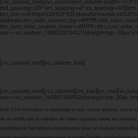
[/vc_column_text][/vc_column][vc_column width=»1/3″ 
md_spacing=»35″ sm_spacing=»0″ xs_spacing=»0″][stm_b
btn_link=»url:https%3A%2F%2Feboraformacion.es%2Ffor
address» btn_color_custom_bg=»#ffffff» btn_color_cu
btn_icon_color_custom_hover=»#ffffff» btn_icon_color_
css=».vc_custom_1588229724227{margin-top: -20px !im
[/vc_column_text][vc_column_text]
[/vc_column_text][/vc_column][/vc_row][vc_row][vc_co
css=».vc_custom_1603875889326{margin-top: 20px !imp
Este Ciclo Formativo se desarrolla en dos cursos lectivos, con un t
de un certificado acreditativo de haber superado todas las materias 
modalidad de Bachillerato experimental, tener un título de Grado Med
grado superior (se requiere tener al menos 19 años en el año que se 