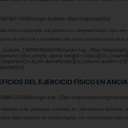
3874011503{margin-bottom: 40px !important;}»]
ad física responsable que garantice su integridad física y que vele 
grama de ejercicios y actividades adecuadas para este sector de la p
vc_custom_1599904808410{margin-top: -30px !important;
ortant;}»][vc_empty_space height=»10px»][/vc_column]
mportant;}» el_id=»beneficios»][vc_column width=»1/2″
ortant;}»]
FICIOS DEL EJERCICIO FÍSICO EN ANC
886128438{margin-top: -20px !important;margin-bottom:
y adaptado a las patologías concretas de cada persona derivadas d
cianos debe realizarse de manera regular, con una intensidad adecuad