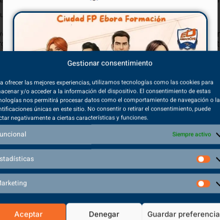
e potencien la coordinación y la elasticidad.
[vc_single_image image=»13079″ img_size=»large» alig
in-bottom: 25px !important;}»][vc_column][vc_column
Gestionar consentimiento
n y las competencias cognitivas de la persona mayor. La movilidad, la
a ofrecer las mejores experiencias, utilizamos tecnologías como las cookies para
acenar y/o acceder a la información del dispositivo. El consentimiento de estas
nologías nos permitirá procesar datos como el comportamiento de navegación o l
3830824241{margin-bottom: 40px !important;}»]
ntificaciones únicas en este sitio. No consentir o retirar el consentimiento, puede
ctar negativamente a ciertas características y funciones.
dad es una estupenda oportunidad para que nuestros mayores se rela
uncional
Siempre activo
ivel social también es básico.
stadísticas
umn css=».vc_custom_1588229724227{margin-top: -20px !
arketing
SALIDAS PROFESIONALES TSEAS
salidas» css=».vc_custom_1603885857918{margin-top: 20
Aceptar
Denegar
Guardar preferenci