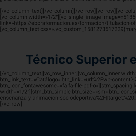
[/vc_column_text][/vc_column][/vc_row][vc_row][vc_col
[vc_column width=»1/2″][vc_single_image image=»5185″
link=»https://eboraformacion.es/formacion/titulacion-o
[vc_column_text css=».vc_custom_1581273517229{margi
Técnico Superior 
[/vc_column_text][vc_row_inner][vc_column_inner widt
btn_link_text=»Catálogo» btn_link=»url:%2Fwp-content
btn_icon_fontawesome=»fa fa-file-pdf-o»][stm_spacing
width=»1/2″][stm_btn_simple btn_size=»sm» btn_icon_s
ensenanza-y-animacion-sociodeportiva%2F||target:%20_b
[/vc_row]