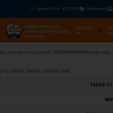
Centro Oficial: 45013923
Matricúlate
CENTRO
OF
FP
FO
[vc_row css=».vc_custom_1597839644354{margin-top: -2
[/vc_column_text][vc_column_text]
TSEAS Y 
BEN