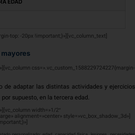
RA EDAD
n-top: -20px !important;}»][vc_column_text]
os mayores
;}»][vc_column css=».vc_custom_1588229724227{margin-
o de adaptar las distintas actividades y ejercicio
, por supuesto, en la tercera edad.
»][vc_column width=»1/2″
large» alignment=»center» style=»vc_box_shadow_3d»]
portant;}»]
estado personalizado: edad, capacidad física, lesiones, necesidade