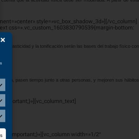
nment=»center» style=»vc_box_shadow_3d»][/vc_column]
_text css=».vc_custom_1603830790539{margin-bottom:
 elasticidad y la tonificación serán las bases del trabajo físico con
as
cionen, pasen tiempo junto a otras personas, y mejoren sus hábitos
important;}»][vc_column_text]
px !important;}»][vc_column width=»1/2″
as