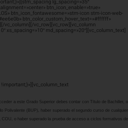
rtant;}»][stm_spacing lg_spacing=»35″
alignment=»center» btn_icon_enable=»true»
CLOS» btn_icon_fontawesome=»stm-icon stm-icon-web-
#ee6e0b» btn_color_custom_hover_text=»#ffffff»
][/vc_column][/vc_row][vc_row][vc_column
10″ xs_spacing=»10″ md_spacing=»20″][vc_column_text]
!important;}»][vc_column_text
cceder a este Grado Superior debes contar con Título de Bachiller, o
cado Polivalente (BUP), haber superado el segundo curso de cualquier
rio, COU, o haber superado la prueba de acceso a ciclos formativos de