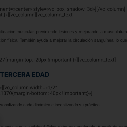
nment=»center» style=»vc_box_shadow_3d»][/vc_column]
t;}»][vc_column][vc_column_text
tonificación muscular, previniendo lesiones y mejorando la musculatura
ión física. También ayuda a mejorar la circulación sanguínea, lo que
{margin-top: -20px !important;}»][vc_column_text]
 TERCERA EDAD
»][vc_column width=»1/2″
370{margin-bottom: 40px !important;}»]
rsonalizando cada dinámica e incentivando su práctica.
cuenta que la actividad física debe ser moderada. A partir de esta