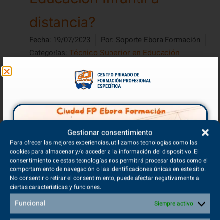
distancia?
Fecha:
19/07/2023
Por:
Soporte Ebora Formación
Categorías:
Técnico Superior en Educación
Infantil
Sí, es posible estudiar Educación Infantil a distancia en
muchos casos. Con los avances en la educación en
línea y la tecnología...
Leer más
Gestionar consentimiento
Para ofrecer las mejores experiencias, utilizamos tecnologías como las
cookies para almacenar y/o acceder a la información del dispositivo. El
consentimiento de estas tecnologías nos permitirá procesar datos como el
¿Qué significa TSEI?
comportamiento de navegación o las identificaciones únicas en este sitio.
No consentir o retirar el consentimiento, puede afectar negativamente a
ciertas características y funciones.
Fecha:
12/11/2024
Por:
admin
Categorías:
Técnico Superior en Educación
Funcional
Siempre activo
,
Infantil
Técnico Superior en Imagen Para El