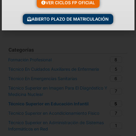
¿Qué significa TSEI?
VER CICLOS FP OFICIAL
ABIERTO PLAZO DE MATRICULACIÓN
Categorías
8
Formación Profesional
5
Técnico En Cuidados Auxiliares de Enfermería
6
Técnico En Emergencias Sanitarias
Técnico Superior en Imagen Para El Diagnóstico Y
7
Medicina Nuclear
5
Técnico Superior en Educación Infantil
7
Técnico Superior en Acondicionamiento Físico​
Técnico Superior en Administración de Sistemas
1
Informáticos en Red