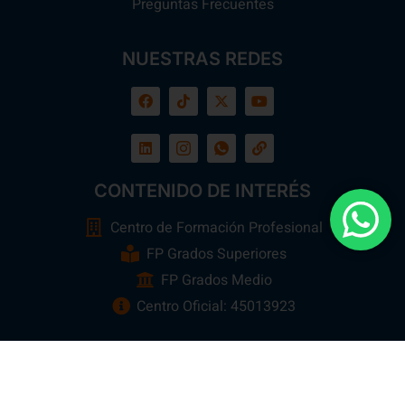
Preguntas Frecuentes
NUESTRAS REDES
CONTENIDO DE INTERÉS
Centro de Formación Profesional
FP Grados Superiores
FP Grados Medio
Centro Oficial: 45013923
Ebora Formación
Todos los Derechos Reservados 2026 ©