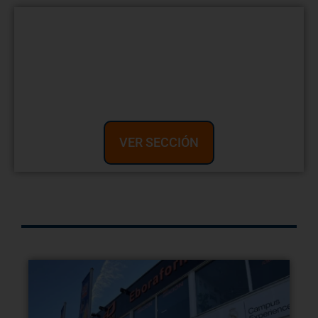
¿Quieres saber en qué
países puedes trabajar
obteniendo un FP
Oficial?
VER SECCIÓN