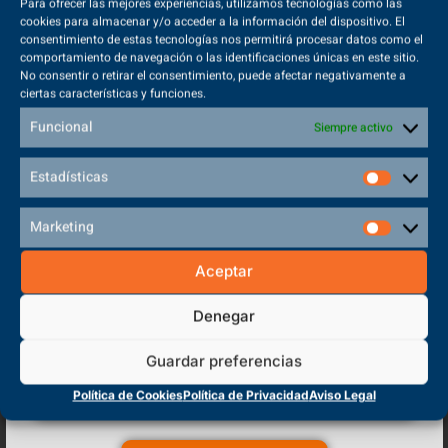
Para ofrecer las mejores experiencias, utilizamos tecnologías como las
cookies para almacenar y/o acceder a la información del dispositivo. El
consentimiento de estas tecnologías nos permitirá procesar datos como el
VER CICLOS
comportamiento de navegación o las identificaciones únicas en este sitio.
No consentir o retirar el consentimiento, puede afectar negativamente a
ciertas características y funciones.
Funcional
Siempre activo
Estadísticas
Todo FP
Fuente de Información:
Marketing
Aceptar
Denegar
Anterior
¿Cuánto tiempo dura el ciclo formativo de grado superior en Educación Infantil?
Guardar preferencias
Política de Cookies
Política de Privacidad
Aviso Legal
Siguiente