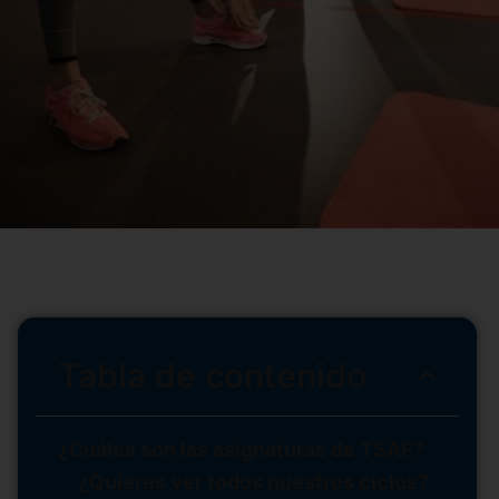
Tabla de contenido
¿Cuáles son las asignaturas de TSAF?
¿Quieres ver todos nuestros ciclos?