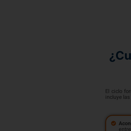
¿Cu
El ciclo f
incluye las
Acond
entre