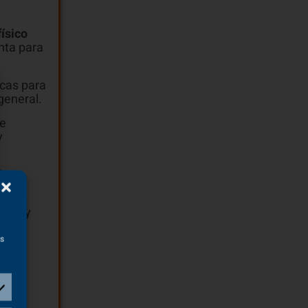
ísico
nta para
cas para
general.
de
y
la
ivas y
as
s:
 en
ón