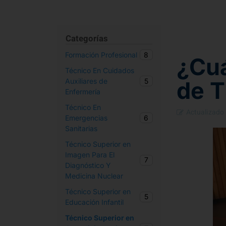
Categorías
8
Formación Profesional
¿Cuá
Técnico En Cuidados
5
de 
Auxiliares de
Enfermería
Técnico En
Actualizado
6
Emergencias
Sanitarias
Técnico Superior en
Imagen Para El
7
Diagnóstico Y
Medicina Nuclear
Técnico Superior en
5
Educación Infantil
Técnico Superior en