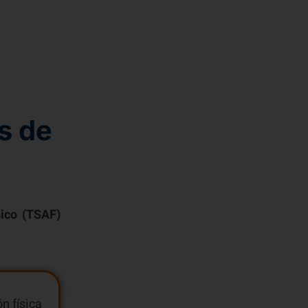
s de
sico (TSAF)
n física