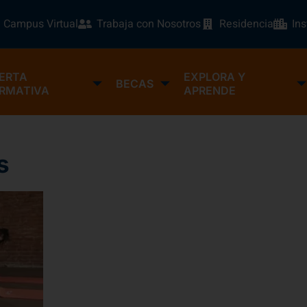
Campus Virtual
Trabaja con Nosotros
Residencia
In
ERTA
EXPLORA Y
BECAS
RMATIVA
APRENDE
s