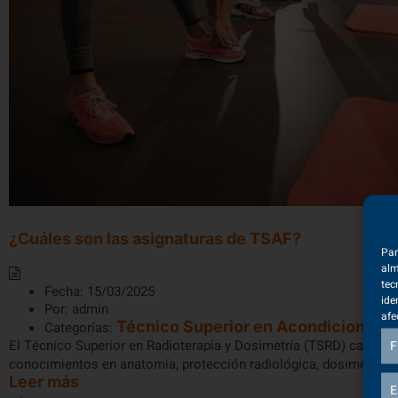
¿Cuáles son las asignaturas de TSAF?
Par
alm
tec
Fecha:
15/03/2025
ide
Por:
admin
afe
Técnico Superior en Acondicionamie
Categorías:
El Técnico Superior en Radioterapia y Dosimetría (TSRD) capacita
F
conocimientos en anatomía, protección radiológica, dosimetría y 
Leer más
E