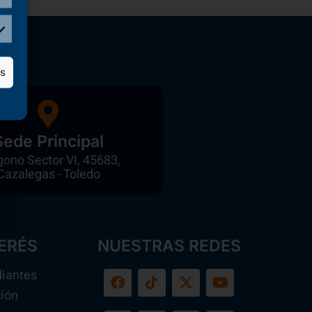
as
Sede Principal
gono Sector VI, 45683,
Cazalegas - Toledo
ERÉS
NUESTRAS REDES
diantes
ión