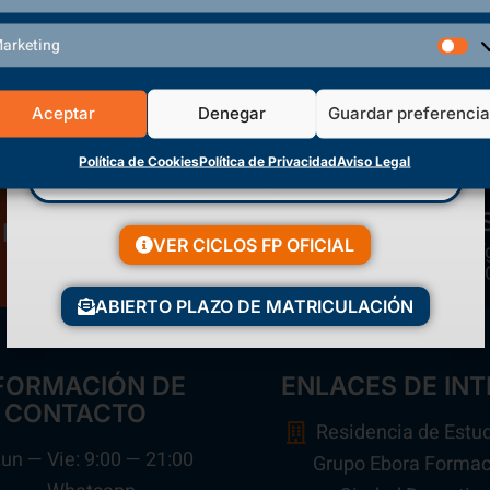
arketing
Aceptar
Denegar
Guardar preferenci
Política de Cookies
Política de Privacidad
Aviso Legal
Matriculación Abierta
VER CICLOS FP OFICIAL
Polí
¡Reserva tu plaza ahora!
ABIERTO PLAZO DE MATRICULACIÓN
FORMACIÓN DE
ENLACES DE INT
CONTACTO
Residencia de Estu
un — Vie: 9:00 — 21:00
Grupo Ebora Formac