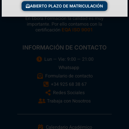
ABIERTO PLAZO DE MATRICULACIÓN
En Ebora Formación la calidad es muy
importante. Por ello contamos con la
certificación
.
EQA ISO 9001
INFORMACIÓN DE CONTACTO
Lun — Vie: 9:00 — 21:00
Whatsapp
Formulario de contacto
+34 925 68 38 67
Redes Sociales
Trabaja con Nosotros
Calendario Académico