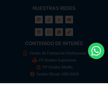
NUESTRAS REDES
CONTENIDO DE INTERÉS
Centro de Formación Profesional
FP Grados Superiores
FP Grados Medio
Centro Oficial: 45013923
Ebora Formación
Todos los Derechos Reservados 2026 ©