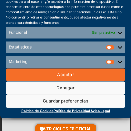
cookies para almacenar y/o acceder a la información del dispositivo. El
consentimiento de estas tecnologías nos permitirá procesar datos como el
comportamiento de navegación o las identificaciones únicas en este sitio.
No consentir o retirar el consentimiento, puede afectar negativamente a
Han llegado para que darse. Ambas realidades se basan en una
ciertas características y funciones.
tecnología inmersiva que nos permite visualizar información en
tiempo real en un entorno digital. Además es especialmente útil en
Funcional
Siempre activo
sectores como la educación o la sanidad.
Dominar estas tecnologías no solo mejora el perfil profesional, sino
Estadísticas
que también permite comprender y liderar la innovación digital en
cualquier sector laboral.
Marketing
¡No te quedes atrás!
Aceptar
Denegar
Guardar preferencias
Política de Cookies
Política de Privacidad
Aviso Legal
VER CICLOS FP OFICIAL