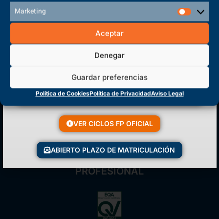
Marketing
Matriculación Abierta
¡Reserva tu plaza ahora!
Aceptar
Denegar
Guardar preferencias
Sede Principal
Política de Cookies
Política de Privacidad
Aviso Legal
Polígono Sector VI, 45683, Cazalegas - Toledo
VER CICLOS FP OFICIAL
ABIERTO PLAZO DE MATRICULACIÓN
CENTRO DE FORMACIÓN
PROFESIONAL