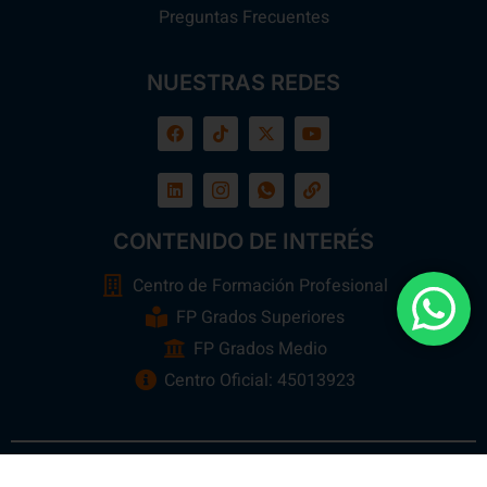
Preguntas Frecuentes
NUESTRAS REDES
CONTENIDO DE INTERÉS
Centro de Formación Profesional
FP Grados Superiores
FP Grados Medio
Centro Oficial: 45013923