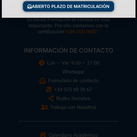
ABIERTO PLAZO DE MATRICULACIÓN
En Ebora Formación la calidad es muy
importante. Por ello contamos con la
certificación
.
EQA ISO 9001
INFORMACIÓN DE CONTACTO
Lun — Vie: 9:00 — 21:00
Whatsapp
Formulario de contacto
+34 925 68 38 67
Redes Sociales
Trabaja con Nosotros
Calendario Académico