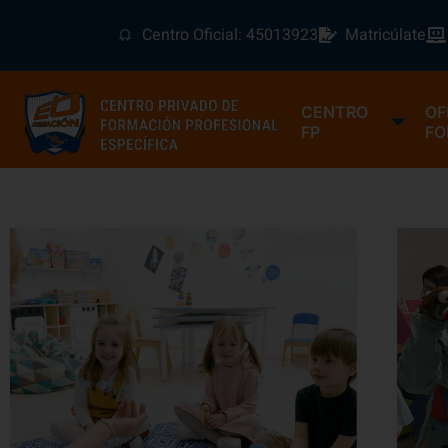
Centro Oficial: 45013923
Matricúlate
CENTRO
OF
FP
FO