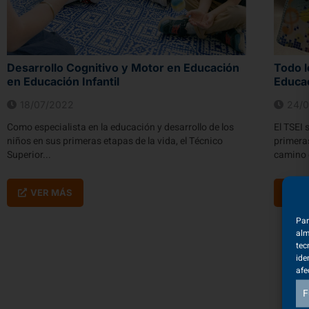
Desarrollo Cognitivo y Motor en Educación
Todo l
en Educación Infantil
Educac
18/07/2022
24/0
Como especialista en la educación y desarrollo de los
El TSEI 
niños en sus primeras etapas de la vida, el Técnico
primeras
Superior...
camino 
VER MÁS
V
Par
alm
tec
ide
afe
F