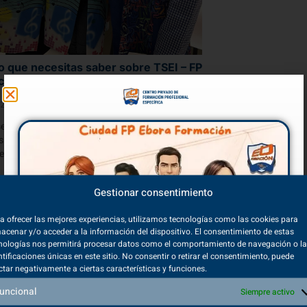
o que necesitas saber sobre TSEI – FP
ión Infantil
2/2021
será la persona encargada de trabajar las
 habilidades de los más pequeños, iniciando el
en ámbitos...
Gestionar consentimiento
ER MÁS
a ofrecer las mejores experiencias, utilizamos tecnologías como las cookies para
acenar y/o acceder a la información del dispositivo. El consentimiento de estas
nologías nos permitirá procesar datos como el comportamiento de navegación o l
ntificaciones únicas en este sitio. No consentir o retirar el consentimiento, puede
ctar negativamente a ciertas características y funciones.
uncional
Siempre activo