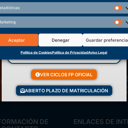
Volver a inicio
stadísticas
arketing
Aceptar
Denegar
Guardar preferenci
Política de Cookies
Política de Privacidad
Aviso Legal
VER CICLOS FP OFICIAL
Matriculación Abierta
Polí
¡Reserva tu plaza ahora!
ABIERTO PLAZO DE MATRICULACIÓN
FORMACIÓN DE
ENLACES DE INT