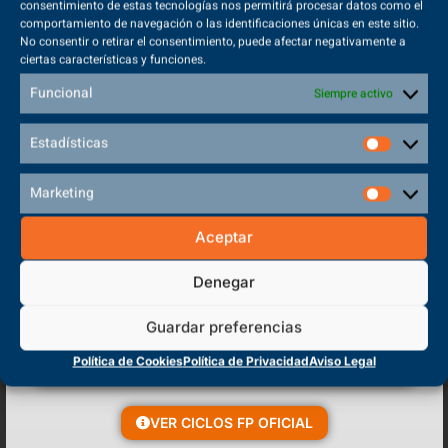
consentimiento de estas tecnologías nos permitirá procesar datos como el
A la hora de elegir tu formación de futuro hay una pregunta
comportamiento de navegación o las identificaciones únicas en este sitio.
indispensable: ¿qué salidas laborales tendré con mi grado...
No consentir o retirar el consentimiento, puede afectar negativamente a
ciertas características y funciones.
Funcional
Siempre activo
VER MÁS
Estadísticas
Marketing
Aceptar
Denegar
Guardar preferencias
Política de Cookies
Política de Privacidad
Aviso Legal
VER CICLOS FP OFICIAL