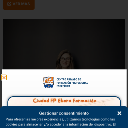
VER MÁS
Grados Medios de Formación Profesional con más
Gestionar consentimiento
salidas laborales
Para ofrecer las mejores experiencias, utilizamos tecnologías como las
cookies para almacenar y/o acceder a la información del dispositivo. El
26/06/2024