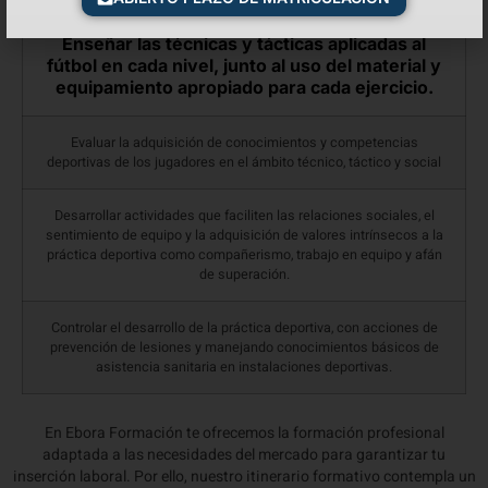
Enseñar las técnicas y tácticas aplicadas al
fútbol en cada nivel, junto al uso del material y
equipamiento apropiado para cada ejercicio.
Evaluar la adquisición de conocimientos y competencias
deportivas de los jugadores en el ámbito técnico, táctico y social
Desarrollar actividades que faciliten las relaciones sociales, el
sentimiento de equipo y la adquisición de valores intrínsecos a la
práctica deportiva como compañerismo, trabajo en equipo y afán
de superación.
Controlar el desarrollo de la práctica deportiva, con acciones de
prevención de lesiones y manejando conocimientos básicos de
asistencia sanitaria en instalaciones deportivas.
En Ebora Formación te ofrecemos la formación profesional
adaptada a las necesidades del mercado para garantizar tu
inserción laboral. Por ello, nuestro itinerario formativo contempla un