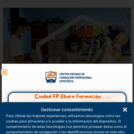
Técnicas de Higiene y Aseo en el paciente encamado
Gestionar consentimiento
13/11/2020
Para ofrecer las mejores experiencias, utilizamos tecnologías como las
cookies para almacenar y/o acceder a la información del dispositivo. El
El aseo del paciente por parte del Técnico en Cuidados Auxiliares de
consentimiento de estas tecnologías nos permitirá procesar datos como el
Enfermería debe contemplar no solo la higiene básica,...
comportamiento de navegación o las identificaciones únicas en este sitio.