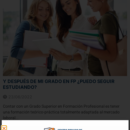
Y DESPUÉS DE MI GRADO EN FP ¿PUEDO SEGUIR
ESTUDIANDO?
23/06/2022
Contar con un Grado Superior en Formación Profesional es tener
una formación teórico-práctica totalmente adaptada al mercado
laboral...