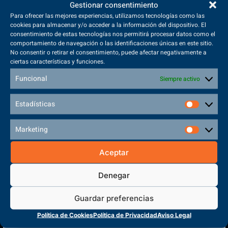
Gestionar consentimiento
Para ofrecer las mejores experiencias, utilizamos tecnologías como las
cookies para almacenar y/o acceder a la información del dispositivo. El
consentimiento de estas tecnologías nos permitirá procesar datos como el
Sede Principal
comportamiento de navegación o las identificaciones únicas en este sitio.
Polígono Sector VI, 45683, Cazalegas - Toledo
No consentir o retirar el consentimiento, puede afectar negativamente a
ciertas características y funciones.
Funcional
Siempre activo
Estadísticas
CENTRO DE FORMACIÓN
PROFESIONAL
Marketing
Aceptar
Denegar
Guardar preferencias
Política de Cookies
Política de Privacidad
Aviso Legal