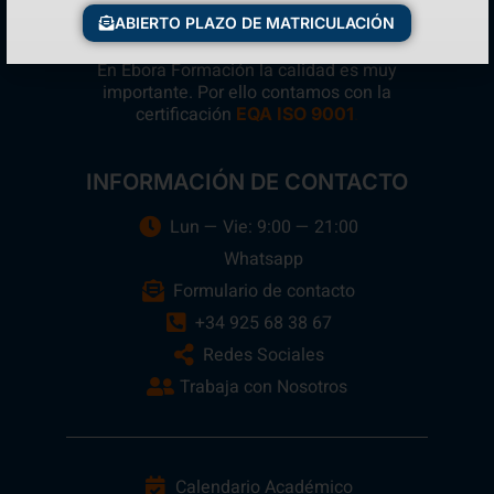
ABIERTO PLAZO DE MATRICULACIÓN
En Ebora Formación la calidad es muy
importante. Por ello contamos con la
certificación
.
EQA ISO 9001
INFORMACIÓN DE CONTACTO
Lun — Vie: 9:00 — 21:00
Whatsapp
Formulario de contacto
+34 925 68 38 67
Redes Sociales
Trabaja con Nosotros
Calendario Académico