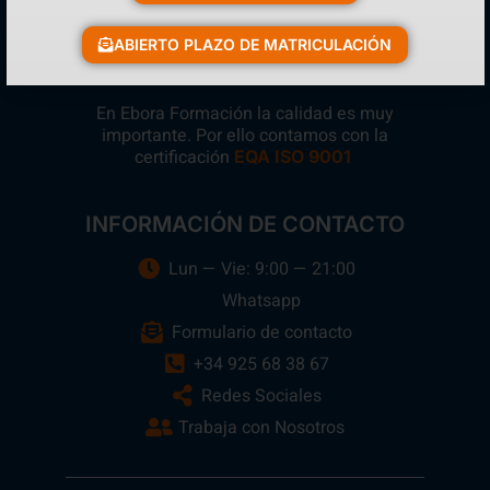
ABIERTO PLAZO DE MATRICULACIÓN
En Ebora Formación la calidad es muy
importante. Por ello contamos con la
certificación
.
EQA ISO 9001
INFORMACIÓN DE CONTACTO
Lun — Vie: 9:00 — 21:00
Whatsapp
Formulario de contacto
+34 925 68 38 67
Redes Sociales
Trabaja con Nosotros