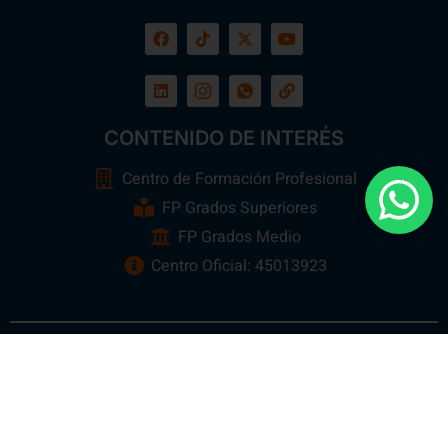
CONTENIDO DE INTERÉS
Centro de Formación Profesional
FP Grados Superiores
FP Grados Medio
Centro Oficial: 45013923
Ebora Formación
Todos los Derechos Reservados 2026 ©