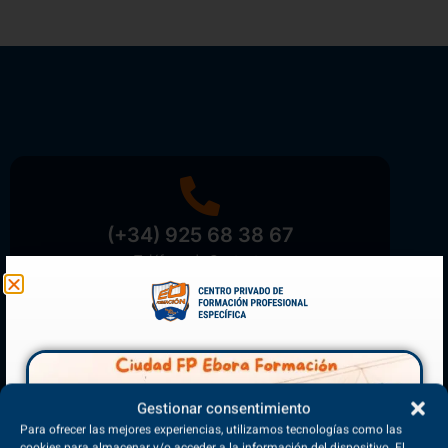
(+34) 925 68 38 67
Teléfono de Contacto
Matriculación Abierta
Gestionar consentimiento
¡Reserva tu plaza ahora!
Para ofrecer las mejores experiencias, utilizamos tecnologías como las
cookies para almacenar y/o acceder a la información del dispositivo. El