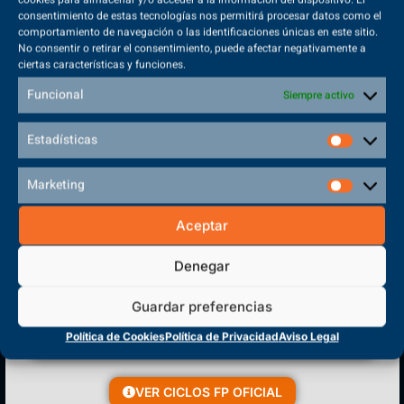
consentimiento de estas tecnologías nos permitirá procesar datos como el
comportamiento de navegación o las identificaciones únicas en este sitio.
No consentir o retirar el consentimiento, puede afectar negativamente a
ciertas características y funciones.
Sede Principal
Funcional
Siempre activo
Polígono Sector VI, 45683, Cazalegas - Toledo
Estadísticas
Marketing
CENTRO DE FORMACIÓN
Aceptar
PROFESIONAL
Denegar
Guardar preferencias
Política de Cookies
Política de Privacidad
Aviso Legal
VER CICLOS FP OFICIAL