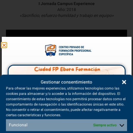
I Jornada Campus Experience
Año: 2018
«Sacrificio, esfuerzo humildad y trabajo en equipo»
Gestionar consentimiento
II Jornada Campus Experience
Para ofrecer las mejores experiencias, utilizamos tecnologías como las
Año: 2019
cookies para almacenar y/o acceder a la información del dispositivo. El
«Los sueños son reales, la realidad está equivocada. No dejéis de
consentimiento de estas tecnologías nos permitirá procesar datos como el
soñar vuestra vida»
comportamiento de navegación o las identificaciones únicas en este sitio.
No consentir o retirar el consentimiento, puede afectar negativamente a
ciertas características y funciones.
Nota de Prensa en Fundación Real Madrid
Fuente:
Funcional
Siempre activo