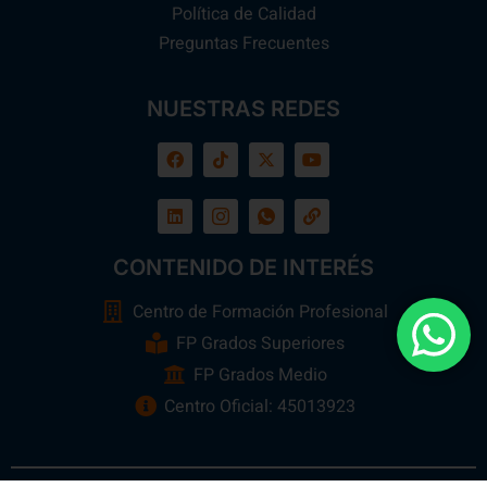
Política de Calidad
Preguntas Frecuentes
NUESTRAS REDES
CONTENIDO DE INTERÉS
Centro de Formación Profesional
FP Grados Superiores
FP Grados Medio
Centro Oficial: 45013923