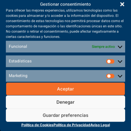
Gestionar consentimiento
Para ofrecer las mejores experiencias, utilizamos tecnologías como las
cookies para almacenar y/o acceder a la información del dispositivo. El
Volver a inicio
consentimiento de estas tecnologías nos permitirá procesar datos como el
comportamiento de navegación o las identificaciones únicas en este sitio.
No consentir o retirar el consentimiento, puede afectar negativamente a
ciertas características y funciones.
Funcional
Siempre activo
Estadísticas
Marketing
Aceptar
(+34) 925 68 38 67
Denegar
Teléfono de Contacto
Guardar preferencias
Política de Cookies
Política de Privacidad
Aviso Legal