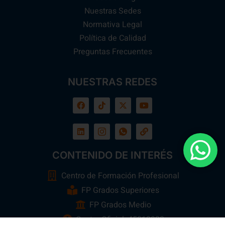
Nuestras Sedes
Normativa Legal
Política de Calidad
Preguntas Frecuentes
NUESTRAS REDES
CONTENIDO DE INTERÉS
Centro de Formación Profesional
FP Grados Superiores
FP Grados Medio
Centro Oficial: 45013923