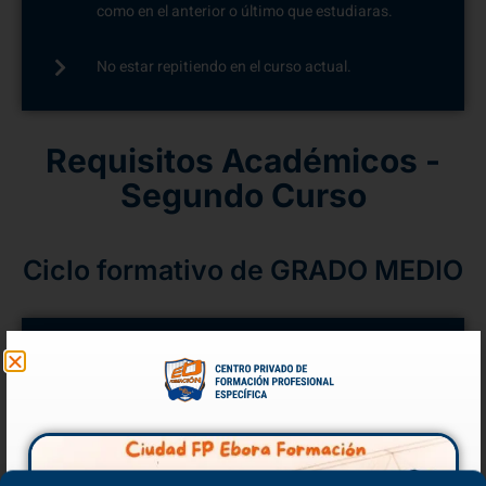
como en el anterior o último que estudiaras.
No estar repitiendo en el curso actual.
Requisitos Académicos -
Segundo Curso
Ciclo formativo de GRADO MEDIO
No estar repitiendo en el curso actual.
Matricularte del curso completo. También puedes
tener beca, aunque limitada, si te matriculas de,
al menos, la mitad de los módulos del curso. Este