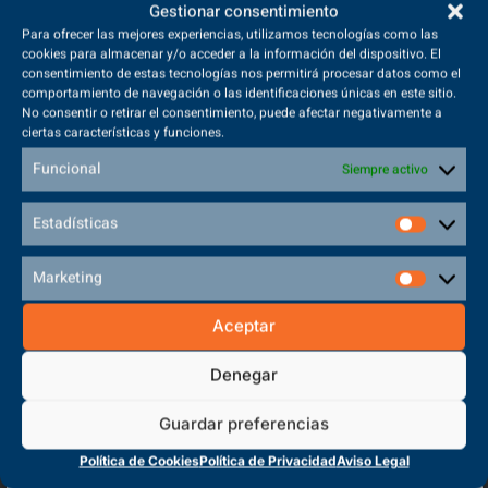
requisito tienes que cumplirlo tanto en este curso
Gestionar consentimiento
como en el anterior o último que estudiaras.
Para ofrecer las mejores experiencias, utilizamos tecnologías como las
cookies para almacenar y/o acceder a la información del dispositivo. El
consentimiento de estas tecnologías nos permitirá procesar datos como el
Haber aprobado al menos el 85 % de las horas
comportamiento de navegación o las identificaciones únicas en este sitio.
totales del curso.Si has repetido curso, debes
No consentir o retirar el consentimiento, puede afectar negativamente a
aprobar todo.
ciertas características y funciones.
Funcional
Siempre activo
Ciclo formativo de GRADO
Estadísticas
SUPERIOR​
Marketing
Aceptar
No estar repitiendo en el curso actual.
Denegar
Matricularte del curso completo. También puedes
tener beca, aunque limitada, si te matriculas de,
Guardar preferencias
al menos, la mitad de los módulos del curso. Este
requisito tienes que cumplirlo tanto en este curso
Política de Cookies
Política de Privacidad
Aviso Legal
como en el anterior o último que estudiaras.