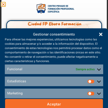
Gestionar consentimiento
Para ofrecer las mejores experiencias, utilizamos tecnologías como las
cookies para almacenar y/o acceder a la información del dispositivo. El
Analizamos los protocolos de la ONT, el control de la isquemia fría y
consentimiento de estas tecnologías nos permitirá procesar datos como el
cómo estudiar este ciclo oficial en Ebora Formación para salvar
comportamiento de navegación o las identificaciones únicas en este sitio.
vidas en una carrera contrarreloj.
No consentir o retirar el consentimiento, puede afectar negativamente a
ciertas características y funciones.
Diferencias entre Técnico en Sistemas
Funcional
Siempre activo
Microinformáticos y Redes (SMR) y Técnico Superior
Estadísticas
en Administración de Sistemas Informáticos en Red
(ASIR)
Marketing
Aceptar