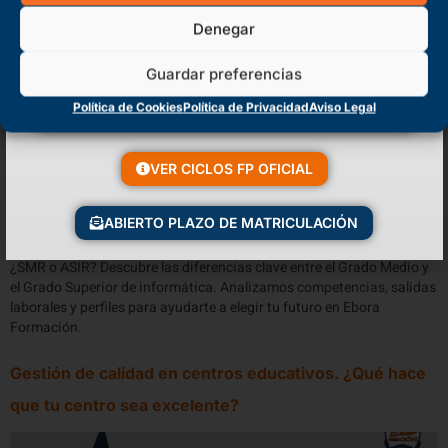
Denegar
Guardar preferencias
Política de Cookies
Política de Privacidad
Aviso Legal
VER CICLOS FP OFICIAL
ABIERTO PLAZO DE MATRICULACIÓN
¿SMR o ASIR? Descubre las diferencias clave entre el Grado Medio y
el Grado Superior de informática. Analizamos competencias, salidas
laborales y perfiles para ayudarte a elegir tu futuro en Ebora
Formación.
Gestión de calidad en centros educativos. ¿Qué hace
que tu centro sea excelente?