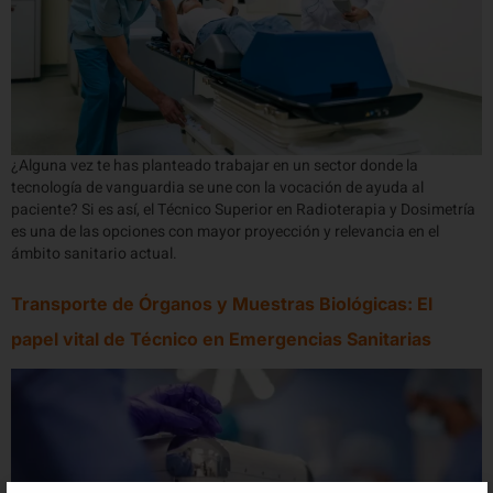
¿Alguna vez te has planteado trabajar en un sector donde la
tecnología de vanguardia se une con la vocación de ayuda al
paciente? Si es así, el Técnico Superior en Radioterapia y Dosimetría
es una de las opciones con mayor proyección y relevancia en el
ámbito sanitario actual.
Transporte de Órganos y Muestras Biológicas: El
papel vital de Técnico en Emergencias Sanitarias